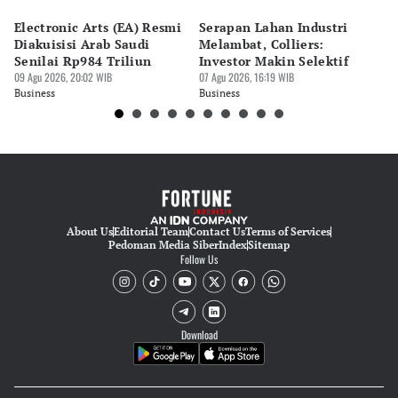
Desy Yuliastuti
Electronic Arts (EA) Resmi
Serapan Lahan Industri
P
Editor
Diakuisisi Arab Saudi
Melambat, Colliers:
Sp
Pingit Aria
Senilai Rp984 Triliun
Investor Makin Selektif
P
09 Agu 2026, 20:02 WIB
07 Agu 2026, 16:19 WIB
07 
Editor
Business
Business
Bu
Bonardo Maulana
About Us
Editorial Team
Contact Us
Terms of Services
Pedoman Media Siber
Index
Sitemap
Follow Us
Download