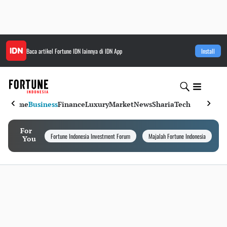
Baca artikel
Fortune IDN
lainnya di IDN App
Install
Home
Business
Finance
Luxury
Market
News
Sharia
Tech
For
Fortune Indonesia Investment Forum
Majalah Fortune Indonesia
I
You