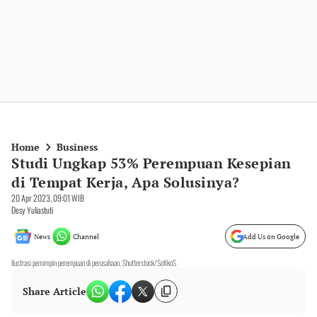
Home
Business
Studi Ungkap 53% Perempuan Kesepian
di Tempat Kerja, Apa Solusinya?
20 Apr 2023, 09:01 WIB
Desy Yuliastuti
News
Channel
Add Us on Google
Ilustrasi pemimpin perempuan di perusahaan. Shutterstock/SofikoS
Share Article