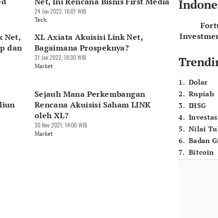
ed
Net, Ini Rencana Bisnis First Media
Indone
24 Jun 2022, 16:01 WIB
Tech
For
Investme
k Net,
XL Axiata Akuisisi Link Net,
up dan
Bagaimana Prospeknya?
31 Jan 2022, 18:30 WIB
Trendi
Market
1
.
Dolar
Sejauh Mana Perkembangan
2
.
Rupiah
liun
Rencana Akuisisi Saham LINK
3
.
IHSG
oleh XL?
4
.
Investas
30 Nov 2021, 14:06 WIB
5
.
Nilai T
Market
6
.
Badan G
7
.
Bitcoin