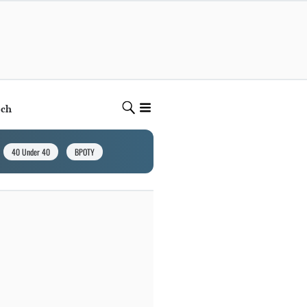
ech
40 Under 40
BPOTY