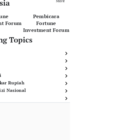
sia
More
tune
Pembicara
nt Forum
Fortune
Investment Forum
ng Topics
i
ukar Rupiah
izi Nasional