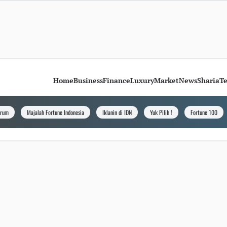
Home
Business
Finance
Luxury
Market
News
Sharia
T
orum
Majalah Fortune Indonesia
Iklanin di IDN
Yuk Pilih !
Fortune 100