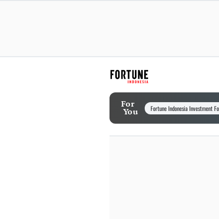
For
Fortune Indonesia Investment F
You