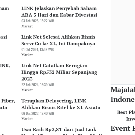
aham
LINK Jelaskan Penyebab Saham
ARA 3 Hari dan Kabar Divestasi
03 Feb 2025, 15:22 WIB
Market
asi
Link Net Selesai Alihkan Bisnis
ServeCo ke XL, Ini Dampaknya
01 Okt 2024, 13:58 WIB
Market
LINK,
Link Net Catatkan Kerugian
Hingga Rp532 Miliar Sepanjang
2023
22 Feb 2024, 16:39 WIB
Majala
Market
Indone
Fiber,
Terapkan Delayering, LINK
uta
Alihkan Bisnis Ritel ke XL Axiata
Best Pl
06 Des 2023, 12:40 WIB
Inv
Market
Event 
Usai Raih Rp3,8T dari Jual Link