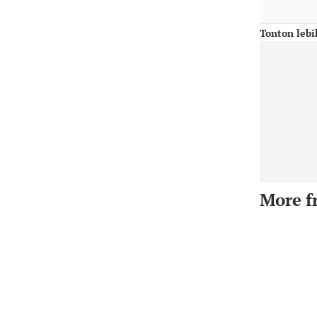
Tonton lebi
More f