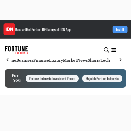
Baca artikel
Fortune IDN
lainnya di IDN App
Install
Home
Business
Finance
Luxury
Market
News
Sharia
Tech
For
Fortune Indonesia Investment Forum
Majalah Fortune Indonesia
I
You