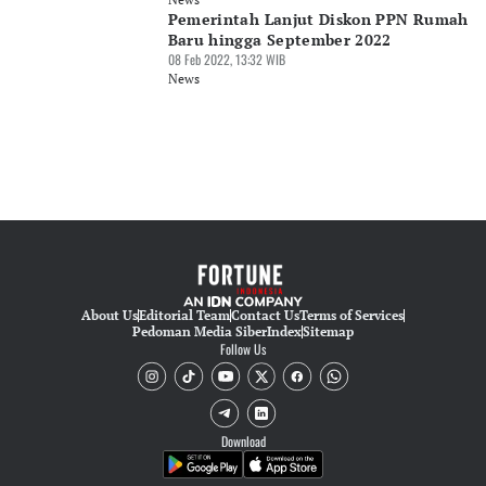
Pemerintah Lanjut Diskon PPN Rumah
Baru hingga September 2022
08 Feb 2022, 13:32 WIB
News
About Us
Editorial Team
Contact Us
Terms of Services
Pedoman Media Siber
Index
Sitemap
Follow Us
Download