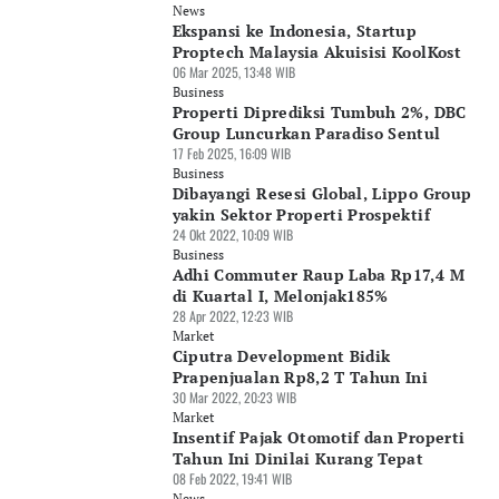
News
Ekspansi ke Indonesia, Startup
Proptech Malaysia Akuisisi KoolKost
06 Mar 2025, 13:48 WIB
Business
Properti Diprediksi Tumbuh 2%, DBC
Group Luncurkan Paradiso Sentul
17 Feb 2025, 16:09 WIB
Business
Dibayangi Resesi Global, Lippo Group
yakin Sektor Properti Prospektif
24 Okt 2022, 10:09 WIB
Business
Adhi Commuter Raup Laba Rp17,4 M
di Kuartal I, Melonjak185%
28 Apr 2022, 12:23 WIB
Market
Ciputra Development Bidik
Prapenjualan Rp8,2 T Tahun Ini
30 Mar 2022, 20:23 WIB
Market
Insentif Pajak Otomotif dan Properti
Tahun Ini Dinilai Kurang Tepat
08 Feb 2022, 19:41 WIB
News