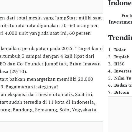
Indone
For
sen dari total mesin yang JumpStart miliki saat
Investme
 unit itu rata-rata digunakan 50–60 orang per
ri 4.000 unit yang ada saat ini, 60 persen
Trendi
kenaikan pendapatan pada 2025. "Target kami
1
.
Dolar
ertumbuh 3 sampai dengan 4 kali lipat dari
2
.
Rupiah
 CEO dan Co-Founder JumpStart, Brian Imawan
3
.
IHSG
elasa (29/10).
4
.
Investas
5
.
Nilai T
tart bahkan menargetkan memiliki 20.000
6
.
Badan G
9. Bagaimana strateginya?
7
.
Bitcoin
n ekspansi dari mesin otomatis. Saat ini,
rt sudah tersedia di 11 kota di Indonesia,
arang, Bandung, Semarang, Solo, Yogyakarta,