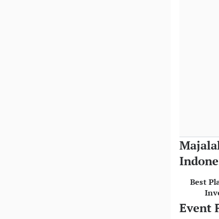
Majala
Indone
Best Pl
Inv
Event 