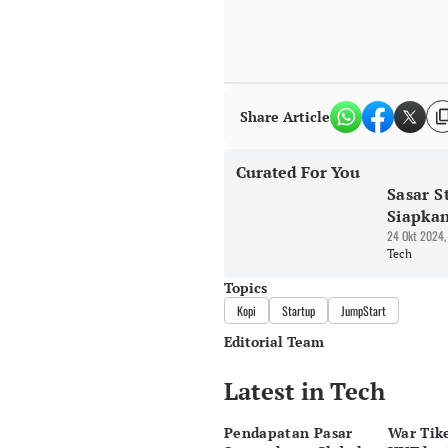
Share Article
Curated For You
Sasar S
Siapkan
24 Okt 2024,
Tech
Topics
Kopi
Startup
JumpStart
Editorial Team
Latest in Tech
Editor
Pingit Aria
Pendapatan Pasar
War Tik
Editor