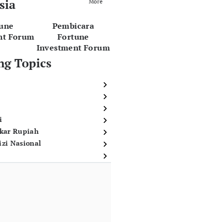
sia
More
tune
Pembicara
nt Forum
Fortune
Investment Forum
ng Topics
i
ukar Rupiah
izi Nasional