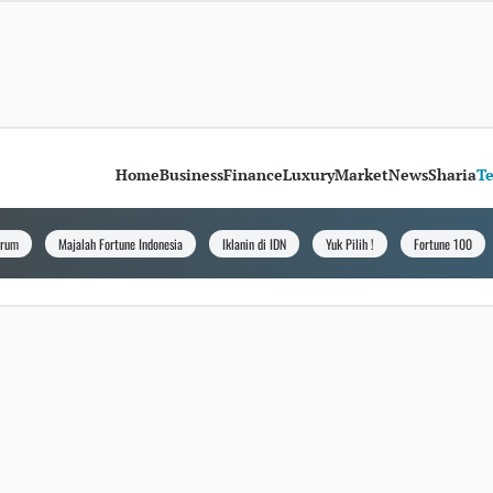
Home
Business
Finance
Luxury
Market
News
Sharia
T
orum
Majalah Fortune Indonesia
Iklanin di IDN
Yuk Pilih !
Fortune 100