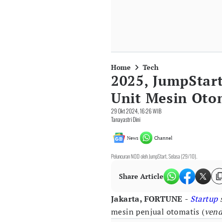
Home
Tech
2025, JumpStart
Unit Mesin Oto
29 Okt 2024, 16:26 WIB
Tanayastri Dini
News
Channel
Peluncuran NOD oleh JumpStart, Selasa (29/10).
Share Article
Jakarta, FORTUNE
-
Startup
s
mesin penjual otomatis (
vend