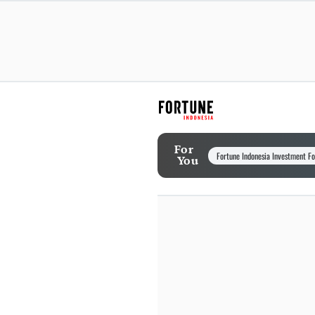
For
Fortune Indonesia Investment F
You