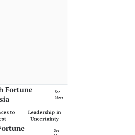
h Fortune
See
sia
More
aces to
Leadership in
est
Uncertainty
Fortune
See