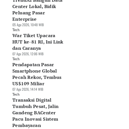
TrendAI Bangun Data
Center Lokal, Bidik
Peluang Pasar
Enterprise
05 Agu 2026, 10:48 WIB
Tech
War Tiket Upacara
HUT ke-81 RI, Ini Link
dan Caranya
07 Agu 2026, 12:06 WIB
Tech
Pendapatan Pasar
Smartphone Global
Pecah Rekor, Tembus
US$109 Miliar
07 Agu 2026, 14:14 WIB
Tech
Transaksi Digital
Tumbuh Pesat, Jalin
Gandeng BACenter
Pacu Inovasi Sistem
endAI Bangun
Schneider Electric
Kapan Apple iPho
Pembayaran