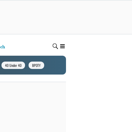
ech
40 Under 40
BPOTY