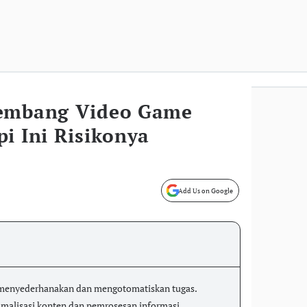
gembang Video Game
i Ini Risikonya
Add Us on Google
 menyederhanakan dan mengotomatiskan tugas.
alisasi konten dan pemrosesan informasi.