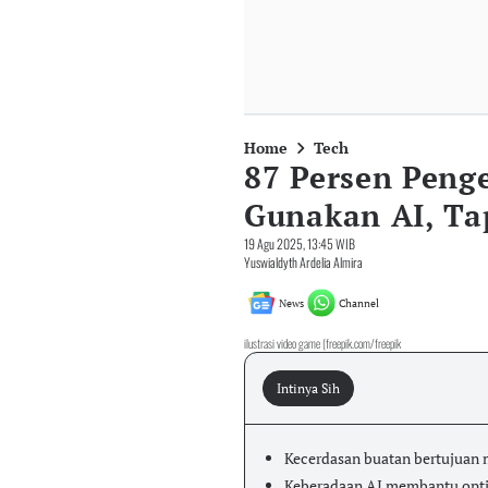
Home
Tech
87 Persen Pen
Gunakan AI, Tap
19 Agu 2025, 13:45 WIB
Yuswialdyth Ardelia Almira
News
Channel
ilustrasi video game (freepik.com/freepik
Intinya Sih
Kecerdasan buatan bertujuan
Keberadaan AI membantu optim