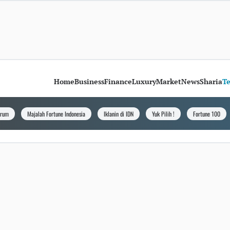
Home
Business
Finance
Luxury
Market
News
Sharia
T
orum
Majalah Fortune Indonesia
Iklanin di IDN
Yuk Pilih !
Fortune 100