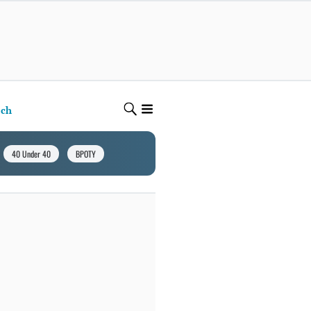
ech
40 Under 40
BPOTY