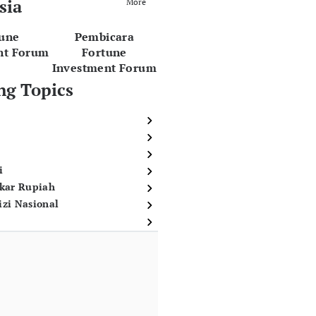
sia
More
tune
Pembicara
nt Forum
Fortune
Investment Forum
ng Topics
i
ukar Rupiah
izi Nasional