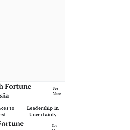
h Fortune
See
sia
More
aces to
Leadership in
est
Uncertainty
Fortune
See