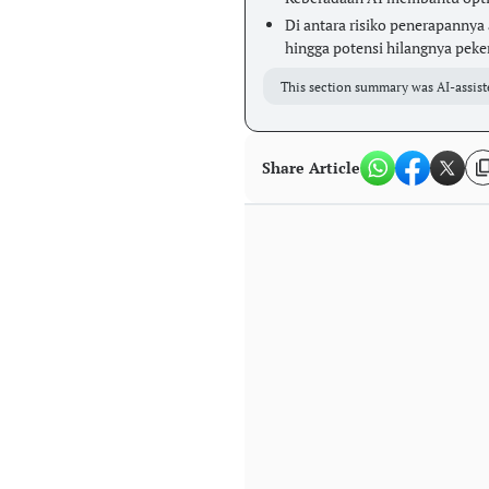
Di antara risiko penerapannya 
hingga potensi hilangnya peke
This section summary was AI-assist
Share Article