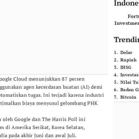
Indone
For
Investme
Trendi
1
.
Dolar
2
.
Rupiah
3
.
IHSG
4
.
Investas
Google Cloud menunjukkan 87 persen
5
.
Nilai T
gunakan agen kecerdasan buatan (AI) demi
6
.
Badan G
atiskan tugas. Ini terjadi karena industri
7
.
Bitcoin
ptimalkan biaya menyusul gelombang PHK
 oleh Google dan The Harris Poll ini
 di Amerika Serikat, Korea Selatan,
ia pada akhir Juni dan awal Juli.