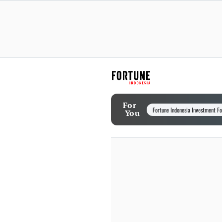
For
Fortune Indonesia Investment F
You