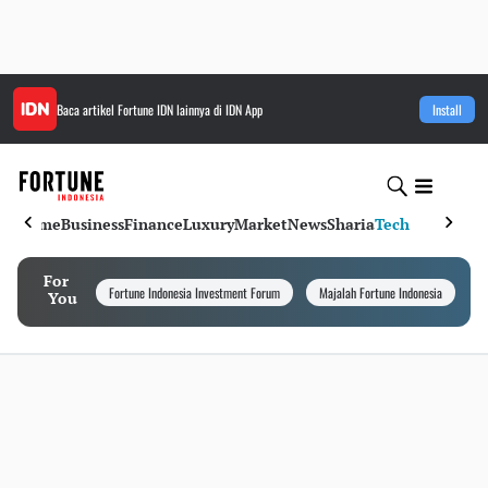
Baca artikel
Fortune IDN
lainnya di IDN App
Install
Home
Business
Finance
Luxury
Market
News
Sharia
Tech
For
Fortune Indonesia Investment Forum
Majalah Fortune Indonesia
I
You