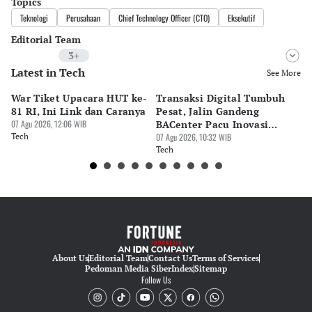
Topics
Teknologi
Perusahaan
Chief Technology Officer (CTO)
Eksekutif
Editorial Team
3+
Latest in Tech
Editor
See More
Bonardo Maulana
War Tiket Upacara HUT ke-
Transaksi Digital Tumbuh
Ca
Editor
81 RI, Ini Link dan Caranya
Pesat, Jalin Gandeng
Ru
Tubagus Imam Satrio
07 Agu 2026, 12:06 WIB
BACenter Pacu Inovasi
y
Tech
Sistem Pembayaran
07 Agu 2026, 10:32 WIB
05 
Editor
Tech
Te
Luky Maulana Firmansyah
About Us
Editorial Team
Contact Us
Terms of Services
Pedoman Media Siber
Index
Sitemap
Follow Us