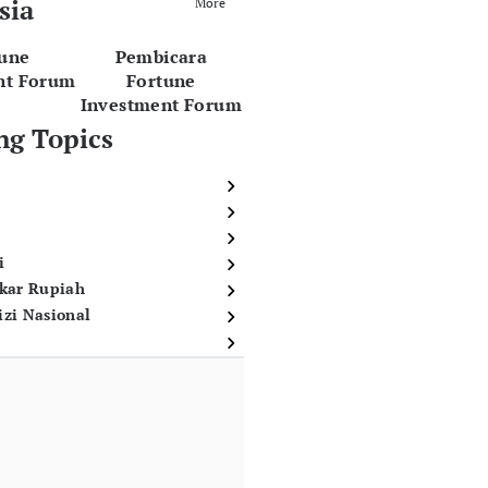
sia
More
tune
Pembicara
nt Forum
Fortune
Investment Forum
ng Topics
i
ukar Rupiah
izi Nasional