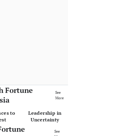
h Fortune
See
sia
More
aces to
Leadership in
est
Uncertainty
Fortune
See