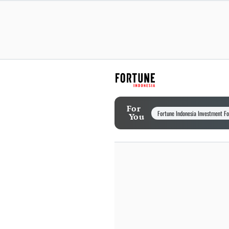
For
Fortune Indonesia Investment F
You