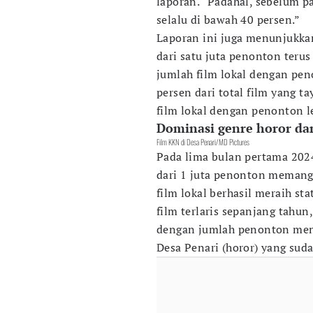
laporan. “Padahal, sebelum p
selalu di bawah 40 persen.”
Laporan ini juga menunjukka
dari satu juta penonton terus
jumlah film lokal dengan pen
persen dari total film yang t
film lokal dengan penonton le
Dominasi genre horor da
Film KKN di Desa Penari/MD Pictures
Pada lima bulan pertama 2024
dari 1 juta penonton memang
film lokal berhasil meraih sta
film terlaris sepanjang tahun
dengan jumlah penonton menc
Desa Penari (horor) yang sud