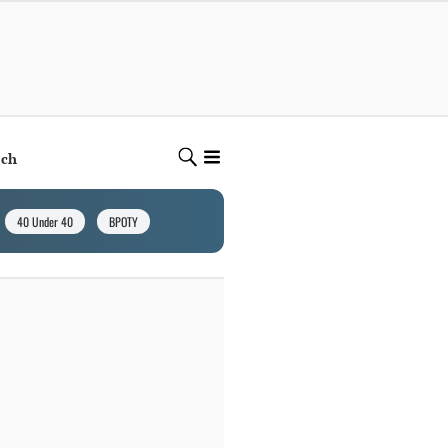
ech
40 Under 40
BPOTY