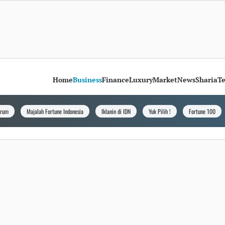
Home
Business
Finance
Luxury
Market
News
Sharia
T
orum
Majalah Fortune Indonesia
Iklanin di IDN
Yuk Pilih !
Fortune 100