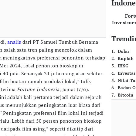
Indone
For
Investme
Trendi
adi,
analis
dari PT Samuel Tumbuh Bersama
 salah satu tren paling mencolok dalam
1
.
Dolar
ah meningkatnya preferensi penonton terhadap
2
.
Rupiah
i-Mei 2024, total penonton bioskop di
3
.
IHSG
 40 juta. Sebanyak 31 juta orang atau sekitar
4
.
Investas
5
.
Nilai T
ilm buatan rumah produksi lokal,” tulis
6
.
Badan G
iterima
Fortune Indonesia
, Jumat (7/6).
7
.
Bitcoin
ni adalah kali pertama terjadi dalam sejarah
gus menunjukkan peningkatan luar biasa dari
 “Peningkatan preferensi film lokal ini terjadi
lalu. Lebih dari 50 persen penonton bioskop
aripada film asing,” seperti dikutip dari