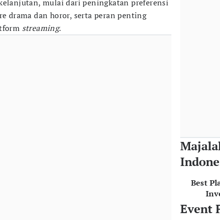
kelanjutan, mulai dari peningkatan preferensi
re drama dan horor, serta peran penting
atform
streaming
.
Majala
Indone
Best Pl
Inv
Event 