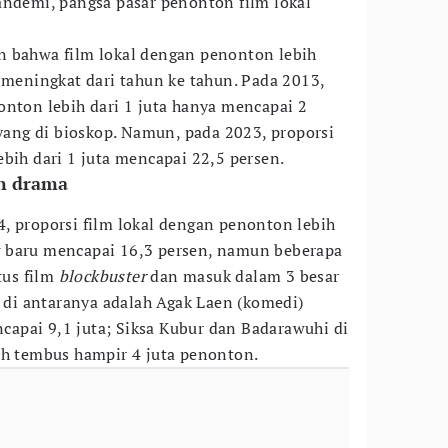
andemi, pangsa pasar penonton film lokal
n bahwa film lokal dengan penonton lebih
 meningkat dari tahun ke tahun. Pada 2013,
onton lebih dari 1 juta hanya mencapai 2
ayang di bioskop. Namun, pada 2023, proporsi
bih dari 1 juta mencapai 22,5 persen.
n drama
, proporsi film lokal dengan penonton lebih
 baru mencapai 16,3 persen, namun beberapa
tus film
blockbuster
dan masuk dalam 3 besar
, di antaranya adalah Agak Laen (komedi)
apai 9,1 juta; Siksa Kubur dan Badarawuhi di
ah tembus hampir 4 juta penonton.