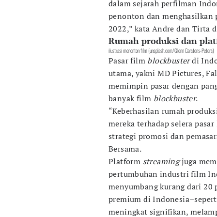
dalam sejarah perfilman Indon
penonton dan menghasilkan p
2022​​,” kata Andre dan Tirta
Rumah produksi dan plat
ilustrasi menonton film (unsplash.com/Glenn Carstens-Peters)
Pasar film
blockbuster
di Indo
utama, yakni MD Pictures, Fal
memimpin pasar dengan pangs
banyak film
blockbuster
​​.
“Keberhasilan rumah produks
mereka terhadap selera pasar l
strategi promosi dan pemasar
Bersama.
Platform
streaming
juga mem
pertumbuhan industri film In
menyumbang kurang dari 20 p
premium di Indonesia–seperti
meningkat signifikan, melam