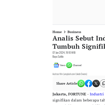
Home
Business
Analis Sebut In
Tumbuh Signifi
07 Jun 2024, 19:10 WIB
Bayu Satito
News
Channel
ilustrasi film (unsplash.com/Jakob Owens)
Share Article
Jakarta, FORTUNE
-
Industri
signifikan dalam beberapa tah