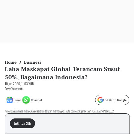
Home
Business
Laba Maskapai Global Terancam Susut
50%, Bagaimana Indonesia?
10 Jun 2026, 11:03 WIB
Desy Yuliastuti
News
Channel
Add Us on Google
American Airlines melakukan efisiensi dengan memangkas rute domestik jarak jauh (Unsplash/Peaky_82)
Intinya Sih