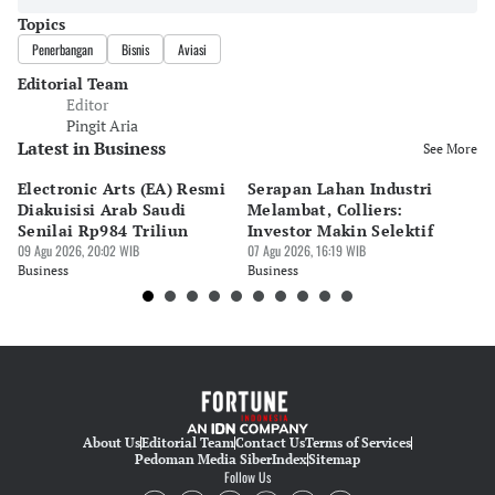
Topics
Penerbangan
Bisnis
Aviasi
Editorial Team
Editor
Pingit Aria
Latest in Business
See More
Electronic Arts (EA) Resmi
Serapan Lahan Industri
P
Diakuisisi Arab Saudi
Melambat, Colliers:
Sp
Senilai Rp984 Triliun
Investor Makin Selektif
P
09 Agu 2026, 20:02 WIB
07 Agu 2026, 16:19 WIB
07 
Business
Business
Bu
About Us
Editorial Team
Contact Us
Terms of Services
Pedoman Media Siber
Index
Sitemap
Follow Us