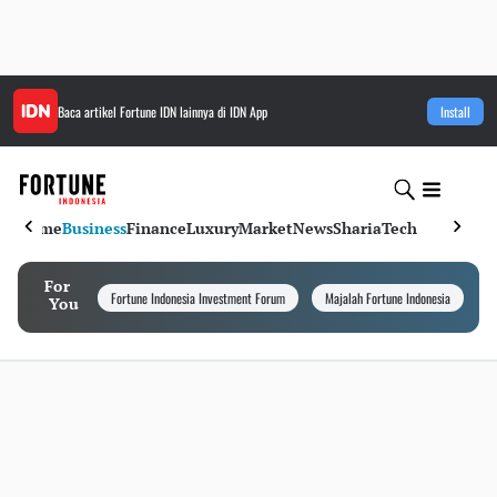
Baca artikel
Fortune IDN
lainnya di IDN App
Install
Home
Business
Finance
Luxury
Market
News
Sharia
Tech
For
Fortune Indonesia Investment Forum
Majalah Fortune Indonesia
I
You