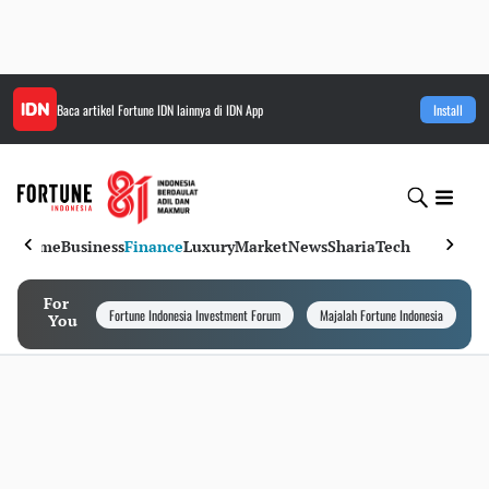
Baca artikel
Fortune IDN
lainnya di IDN App
Install
Home
Business
Finance
Luxury
Market
News
Sharia
Tech
For
Fortune Indonesia Investment Forum
Majalah Fortune Indonesia
I
You