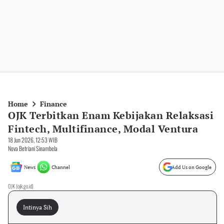
Home
Finance
OJK Terbitkan Enam Kebijakan Relaksasi
Fintech, Multifinance, Modal Ventura
18 Jun 2026, 12:53 WIB
Nova Betriani Sinambela
News
Channel
Add Us on Google
OJK (ojk.go.id)
Intinya Sih