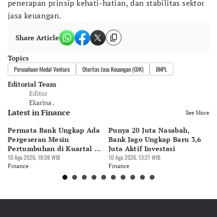
penerapan prinsip kehati-hatian, dan stabilitas sektor
jasa keuangan.
Share Article
Topics
Perusahaan Modal Ventura
Otoritas Jasa Keuangan (OJK)
BNPL
Editorial Team
Editor
Ekarina .
Latest in Finance
See More
Permata Bank Ungkap Ada
Punya 20 Juta Nasabah,
CI
Pergeseran Mesin
Bank Jago Ungkap Baru 3,6
Bi
Pertumbuhan di Kuartal II
Juta Aktif Investasi
Ba
2026
10 Agu 2026, 18:38 WIB
10 Agu 2026, 13:21 WIB
10 
Finance
Finance
Fi