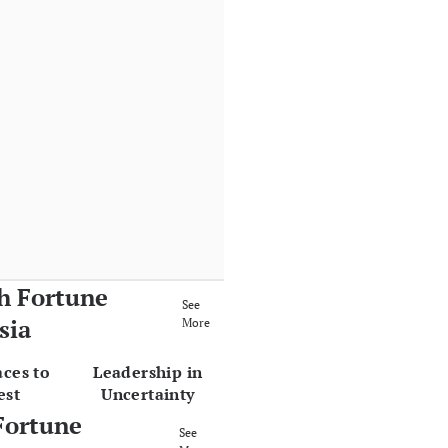
h Fortune
See
sia
More
aces to
Leadership in
est
Uncertainty
Fortune
See