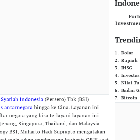
Indone
For
Investme
Trendi
1
.
Dolar
2
.
Rupiah
3
.
IHSG
4
.
Investas
5
.
Nilai T
6
.
Badan G
7
.
Bitcoin
 Syariah Indonesia
(Persero) Tbk (BSI)
is antarnegara
hingga ke Cina. Layanan ini
r negara yang bisa terlayani layanan ini
 Jepang, Singapura, Thailand, dan Malaysia.
logy BSI, Muharto Hadi Suprapto mengatakan
apat melakukan pembayaran berbasis QRIS saat