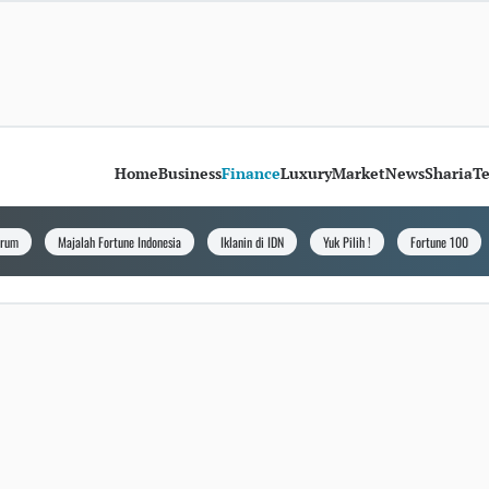
Home
Business
Finance
Luxury
Market
News
Sharia
T
orum
Majalah Fortune Indonesia
Iklanin di IDN
Yuk Pilih !
Fortune 100