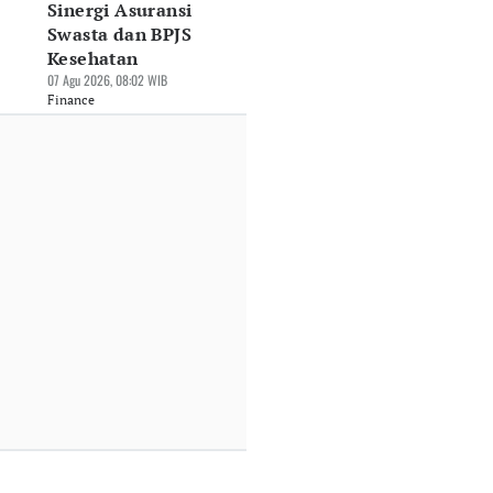
Sinergi Asuransi
Swasta dan BPJS
Kesehatan
07 Agu 2026, 08:02 WIB
Finance
rbaya Kembali
Pinjaman Berbasis
Tabungan Melema
ntik Dana SAL ke
Dokumen Dinilai
Masyarakat Berali
mbara, Kali Ini
Beri Kepastian
ke Pinjol
70 Triliun
Hukum Pergadaian
05 Agu 2026, 15:19 WIB
Agu 2026, 11:10 WIB
05 Agu 2026, 15:52 WIB
Finance
nance
Finance