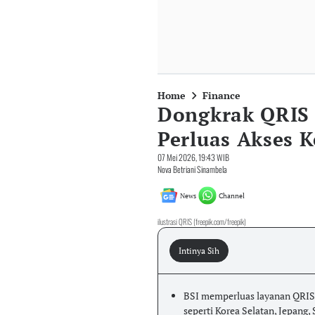
Home
Finance
Dongkrak QRIS 
Perluas Akses K
07 Mei 2026, 19:43 WIB
Nova Betriani Sinambela
News
Channel
ilustrasi QRIS (freepik.com/freepik)
Intinya Sih
BSI memperluas layanan QRIS 
seperti Korea Selatan, Jepang,