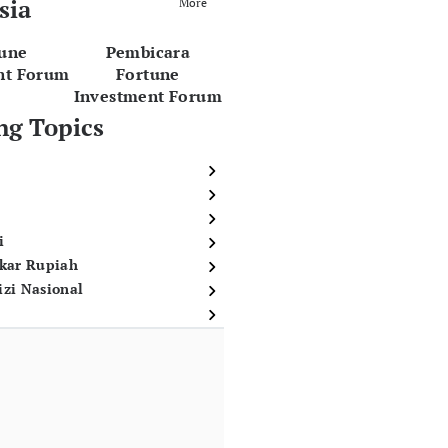
sia
More
tune
Pembicara
nt Forum
Fortune
Investment Forum
ng Topics
i
ukar Rupiah
izi Nasional