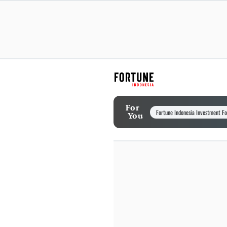
For
Fortune Indonesia Investment F
You