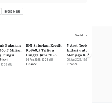
BYOND By BSI
See More
nk Bukukan
BNI Salurkan Kredit
5 Aset Terbaik saat
Pu
60,7 Miliar,
Rp968,5 Triliun
Inflasi untuk
Su
g Fungsi
Hingga Juni 2026
Menjaga Kekayaan
Hi
diasi
06 Agu 2026, 13:25 WIB
06 Agu 2026, 12:27 WIB
Rp
 13:30 WIB
Finance
Finance
06 
Fi