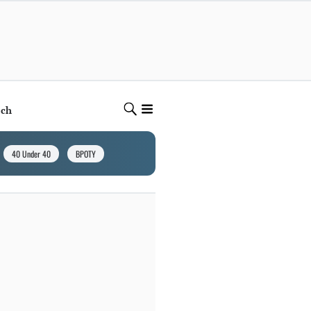
ech
40 Under 40
BPOTY