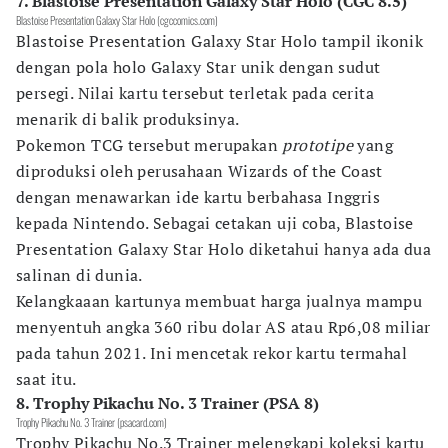
7. Blastoise Presentation Galaxy Star Holo (CGC 8.5)
Blastoise Presentation Galaxy Star Holo (cgccomics.com)
Blastoise Presentation Galaxy Star Holo tampil ikonik
dengan pola holo Galaxy Star unik dengan sudut
persegi. Nilai kartu tersebut terletak pada cerita
menarik di balik produksinya.
Pokemon TCG tersebut merupakan
prototipe
yang
diproduksi oleh perusahaan Wizards of the Coast
dengan menawarkan ide kartu berbahasa Inggris
kepada Nintendo. Sebagai cetakan uji coba, Blastoise
Presentation Galaxy Star Holo diketahui hanya ada dua
salinan di dunia.
Kelangkaaan kartunya membuat harga jualnya mampu
menyentuh angka 360 ribu dolar AS atau Rp6,08 miliar
pada tahun 2021. Ini mencetak rekor kartu termahal
saat itu.
8. Trophy Pikachu No. 3 Trainer (PSA 8)
Trophy Pikachu No. 3 Trainer (psacard.com)
Trophy Pikachu No.3 Trainer melengkapi koleksi kartu