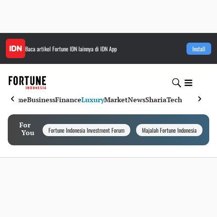
Baca artikel
Fortune IDN
lainnya di IDN App
Install
Home
Business
Finance
Luxury
Market
News
Sharia
Tech
For
Fortune Indonesia Investment Forum
Majalah Fortune Indonesia
I
You