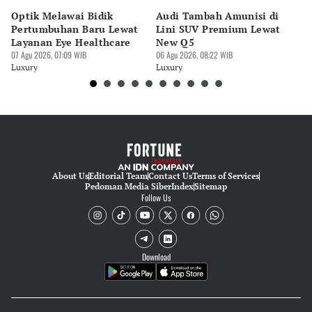
Optik Melawai Bidik
Audi Tambah Amunisi di
M
Pertumbuhan Baru Lewat
Lini SUV Premium Lewat
Pa
Layanan Eye Healthcare
New Q5
Pi
07 Agu 2026, 07:09 WIB
06 Agu 2026, 08:22 WIB
30 
Luxury
Luxury
Lu
About Us
Editorial Team
Contact Us
Terms of Services
Pedoman Media Siber
Index
Sitemap
Follow Us
Download