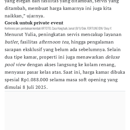
yang elegan dan fasilitas yang ditambah, servis yang
ditambah, membuat harga kamarnya ini juga kita
naikkan,” ujarnya.
Cocok untuk private event
Konferensi pers pembukaan kembali ARTOTEL Casa Hangtuah, Jumat (8/1)/Dok. FORTUNE IDN/ Desy Y.
Menurut Yulia, peningkatan servis mencakup layanan
butler
, fasilitas
afternoon tea
, hingga pengalaman
sarapan eksklusif yang belum ada sebelumnya. Selain
dua tipe kamar, properti ini juga menawarkan
deluxe
pool view
dengan akses langsung ke kolam renang,
menyasar pasar kelas atas. Saat ini, harga kamar dibuka
spesial Rp1.088.000 selama masa soft opening yang
dimulai 8 Juli 2025.