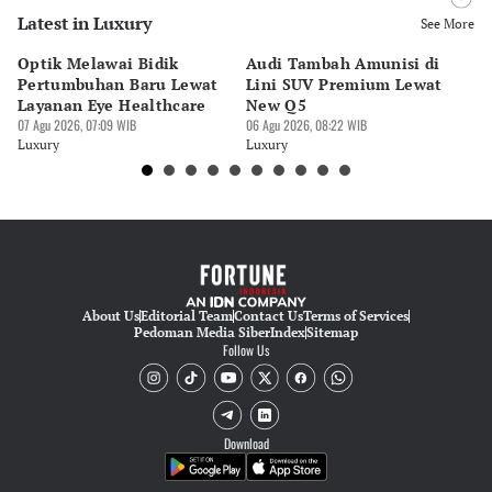
Latest in Luxury
Editor
See More
Pingit Aria
Optik Melawai Bidik
Audi Tambah Amunisi di
M
Editor
Pertumbuhan Baru Lewat
Lini SUV Premium Lewat
Pa
Ekarina .
Layanan Eye Healthcare
New Q5
Pi
07 Agu 2026, 07:09 WIB
06 Agu 2026, 08:22 WIB
30 
Luxury
Luxury
Lu
About Us
Editorial Team
Contact Us
Terms of Services
Pedoman Media Siber
Index
Sitemap
Follow Us
Download