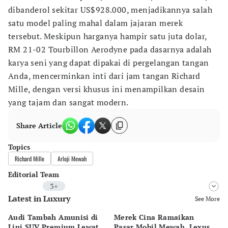
dibanderol sekitar US$928.000, menjadikannya salah
satu model paling mahal dalam jajaran merek
tersebut. Meskipun harganya hampir satu juta dolar,
RM 21-02 Tourbillon Aerodyne pada dasarnya adalah
karya seni yang dapat dipakai di pergelangan tangan
Anda, mencerminkan inti dari jam tangan Richard
Mille, dengan versi khusus ini menampilkan desain
yang tajam dan sangat modern.
Share Article
Topics
Richard Mille
Arloji Mewah
Editorial Team
3+
Latest in Luxury
Editor
See More
Desy Yuliastuti
Audi Tambah Amunisi di
Merek Cina Ramaikan
Mo
Editor
Lini SUV Premium Lewat
Pasar Mobil Mewah, Lexus
B