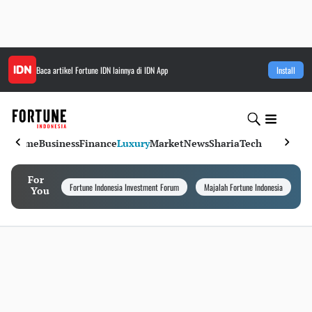
Baca artikel
Fortune IDN
lainnya di IDN App
Install
Home
Business
Finance
Luxury
Market
News
Sharia
Tech
For
Fortune Indonesia Investment Forum
Majalah Fortune Indonesia
I
You