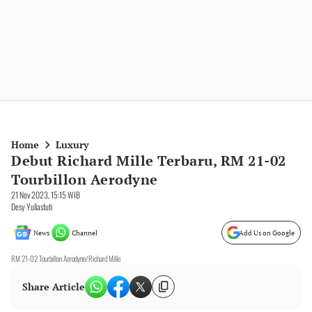
Home
Luxury
Debut Richard Mille Terbaru, RM 21-02
Tourbillon Aerodyne
21 Nov 2023, 15:15 WIB
Desy Yuliastuti
News
Channel
Add Us on Google
RM 21-02 Tourbillon Aerodyne/Richard Mille
Share Article