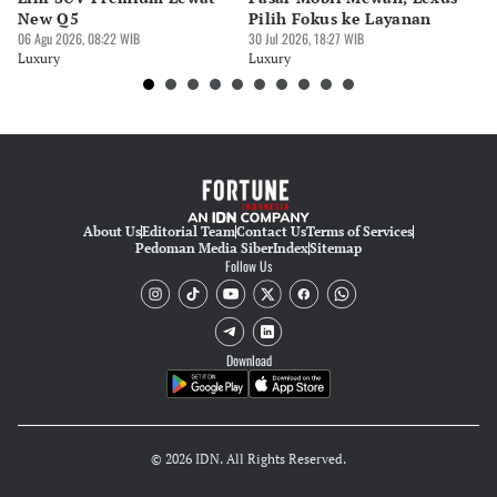
Pingit Aria
New Q5
Pilih Fokus ke Layanan
GI
06 Agu 2026, 08:22 WIB
30 Jul 2026, 18:27 WIB
M
30 
Editor
Luxury
Luxury
Lu
Tubagus Imam Satrio
About Us
Editorial Team
Contact Us
Terms of Services
Pedoman Media Siber
Index
Sitemap
Follow Us
Download
© 2026 IDN. All Rights Reserved.