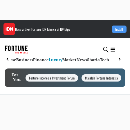
Baca artikel
Fortune IDN
lainnya di IDN App
Install
Home
Business
Finance
Luxury
Market
News
Sharia
Tech
For
Fortune Indonesia Investment Forum
Majalah Fortune Indonesia
I
You