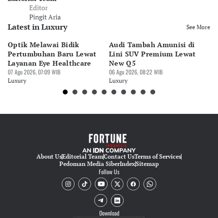
Editor
Pingit Aria
Latest in Luxury
See More
Optik Melawai Bidik
Audi Tambah Amunisi di
M
Pertumbuhan Baru Lewat
Lini SUV Premium Lewat
Pa
Layanan Eye Healthcare
New Q5
Pi
07 Agu 2026, 07:09 WIB
06 Agu 2026, 08:22 WIB
30 
Luxury
Luxury
Lu
About Us
Editorial Team
Contact Us
Terms of Services
Pedoman Media Siber
Index
Sitemap
Follow Us
Download