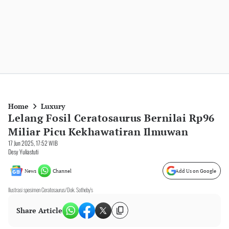
Home
Luxury
Lelang Fosil Ceratosaurus Bernilai Rp96
Miliar Picu Kekhawatiran Ilmuwan
17 Jun 2025, 17:52 WIB
Desy Yuliastuti
News
Channel
Add Us on Google
Ilustrasi spesimen Ceratosaurus/Dok. Sotheby's
Share Article