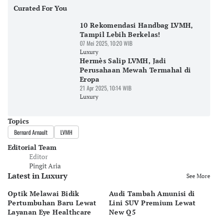
Curated For You
10 Rekomendasi Handbag LVMH,
Tampil Lebih Berkelas!
07 Mei 2025, 10:20 WIB
Luxury
Hermès Salip LVMH, Jadi
Perusahaan Mewah Termahal di
Eropa
21 Apr 2025, 10:14 WIB
Luxury
Topics
Bernard Arnault
LVMH
Editorial Team
Editor
Pingit Aria
Latest in Luxury
See More
Optik Melawai Bidik
Audi Tambah Amunisi di
M
Pertumbuhan Baru Lewat
Lini SUV Premium Lewat
Pa
Layanan Eye Healthcare
New Q5
Pi