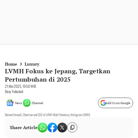
Home
Luxury
LVMH Fokus ke Jepang, Targetkan
Pertumbuhan di 2025
21 Mei 2025, 19:50 WIB
Desy Yuliastuti
News
Channel
Add Us on Google
Bernard Arnault, Chairman and CEO of LVMH Moët Hennessy (Instagram LVMH)
Share Article