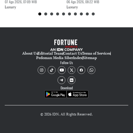
07 Agu 2026, 07:09 WIB
06 Agu 2026, 08:22 WIB
30 
Luxury
Luxury
Lu
About Us
Editorial Team
Contact Us
Terms of Services
Pedoman Media Siber
Index
Sitemap
Follow Us
Download
© 2026 IDN. All Rights Reserved.