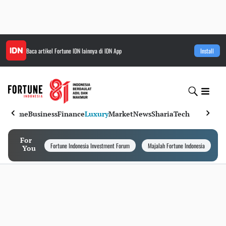
Baca artikel
Fortune IDN
lainnya di IDN App
Install
Home
Business
Finance
Luxury
Market
News
Sharia
Tech
For
Fortune Indonesia Investment Forum
Majalah Fortune Indonesia
I
You