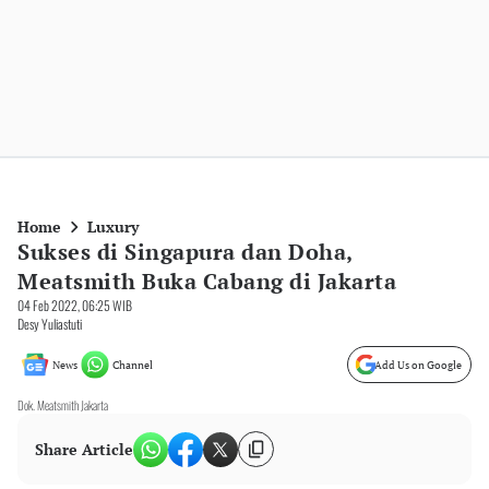
Home
Luxury
Sukses di Singapura dan Doha,
Meatsmith Buka Cabang di Jakarta
04 Feb 2022, 06:25 WIB
Desy Yuliastuti
News
Channel
Add Us on Google
Dok. Meatsmith Jakarta
Share Article