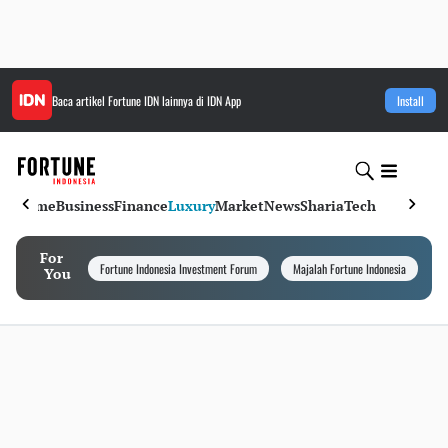
Baca artikel
Fortune IDN
lainnya di IDN App
Install
Home
Business
Finance
Luxury
Market
News
Sharia
Tech
For
Fortune Indonesia Investment Forum
Majalah Fortune Indonesia
I
You