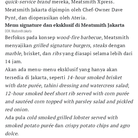
quick-service brand
mereka, Meatsmith Xpress.
Meatsmith Jakarta dipimpin oleh Chef-Owner Dave
Pynt, dan dioperasikan oleh Ateria.
Menu signature dan eksklusif di Meatsmith Jakarta
DOK. Meatsmith Jakarta
Berfokus pada konsep
wood-fire barbecue
, Meatsmith
menyajikan
grilled signature burgers
,
steaks
dengan
marble
, brisket, dan
ribs
yang diasapi
selama lebih dari
14 jam.
Akan ada menu-menu eksklusif yang hanya akan
tersedia di Jakarta, seperti
14-hour smoked brisket
with date purée
,
tahini dressing and watercress salad
;
12-hour smoked beef short rib served with corn purée
and sautéed corn topped with parsley salad and pickled
red onion
.
Ada pula
cold smoked grilled lobster served with
smoked potato purée
dan
crispy potato chips and agro
dolce
.