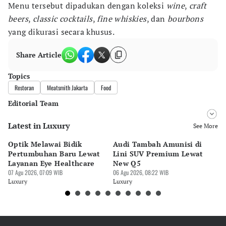
Menu tersebut dipadukan dengan koleksi
wine
,
craft
beers
,
classic cocktails
,
fine whiskies
, dan
bourbons
yang dikurasi secara khusus.
Share Article
Topics
Restoran
Meatsmith Jakarta
Food
Editorial Team
Latest in Luxury
Editor
See More
Desy Yuliastuti
Optik Melawai Bidik
Audi Tambah Amunisi di
M
Editor
Pertumbuhan Baru Lewat
Lini SUV Premium Lewat
Pa
Bonardo Maulana
Layanan Eye Healthcare
New Q5
Pi
07 Agu 2026, 07:09 WIB
06 Agu 2026, 08:22 WIB
30 
Luxury
Luxury
Lu