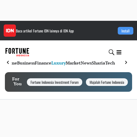
Baca artikel
Fortune IDN
lainnya di IDN App
Install
Home
Business
Finance
Luxury
Market
News
Sharia
Tech
For
Fortune Indonesia Investment Forum
Majalah Fortune Indonesia
I
You