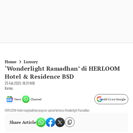
Home
Luxury
‘Wonderlight Ramadhan’ di HERLOOM
Hotel & Residence BSD
25 Feb 2025, 18:31 WIB
Karina
News
Channel
Add Us on Google
HERLOOM Hotel menghadirkan program spesial bertema Wonderlight Ramadhan.
Share Article