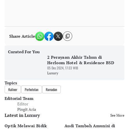
Share Article
Curated For You
2 Perayaan Akhir Tahun di
Herloom Hotel & Residence BSD
05 Des 2024, 17:33 WIB
Luxury
Topics
Kuliner
Perhotelan
Ramadan
Editorial Team
Editor
Pingit Aria
Latest in Luxury
See More
Optik Melawai Bidik
Audi Tambah Amunisi di
M