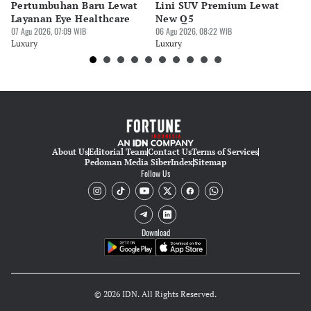
Pertumbuhan Baru Lewat
Lini SUV Premium Lewat
Pa
Layanan Eye Healthcare
New Q5
Pi
07 Agu 2026, 07:09 WIB
06 Agu 2026, 08:22 WIB
30 
Luxury
Luxury
Lu
About Us
Editorial Team
Contact Us
Terms of Services
Pedoman Media Siber
Index
Sitemap
Follow Us
Download
© 2026 IDN. All Rights Reserved.