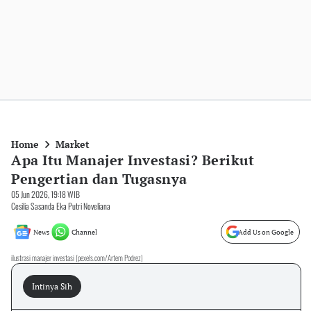
Home
Market
Apa Itu Manajer Investasi? Berikut
Pengertian dan Tugasnya
05 Jun 2026, 19:18 WIB
Cesilia Sasanda Eka Putri Noveliana
News
Channel
Add Us on Google
ilustrasi manajer investasi (pexels.com/Artem Podrez)
Intinya Sih