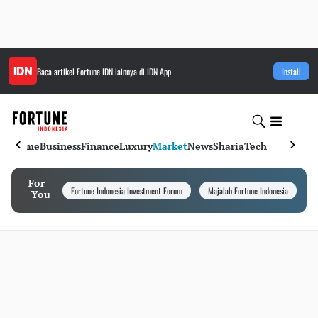
Baca artikel
Fortune IDN
lainnya di IDN App
Install
Home
Business
Finance
Luxury
Market
News
Sharia
Tech
For
Fortune Indonesia Investment Forum
Majalah Fortune Indonesia
I
You