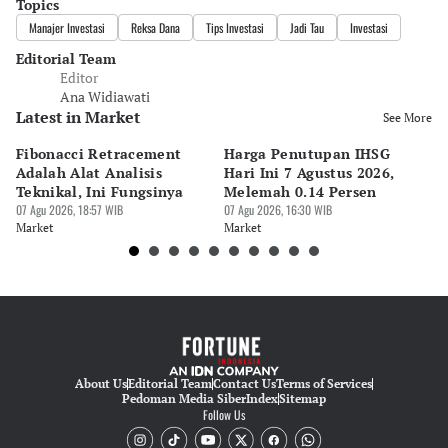
Topics
Manajer Investasi
Reksa Dana
Tips Investasi
Jadi Tau
Investasi
Editorial Team
Editor
Ana Widiawati
Latest in Market
See More
Fibonacci Retracement
Harga Penutupan IHSG
Da
Adalah Alat Analisis
Hari Ini 7 Agustus 2026,
B
Teknikal, Ini Fungsinya
Melemah 0.14 Persen
Pe
07 Agu 2026, 18:57 WIB
07 Agu 2026, 16:30 WIB
M
07 
Market
Market
Ma
About Us
Editorial Team
Contact Us
Terms of Services
Pedoman Media Siber
Index
Sitemap
Follow Us