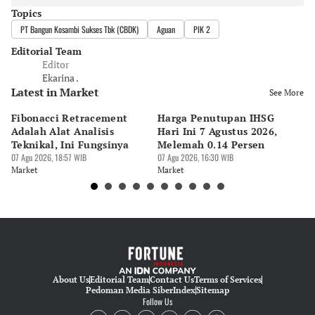
Topics
PT Bangun Kosambi Sukses Tbk (CBDK)
Aguan
PIK 2
Editorial Team
Editor
Ekarina .
Latest in Market
See More
Fibonacci Retracement
Harga Penutupan IHSG
Da
Adalah Alat Analisis
Hari Ini 7 Agustus 2026,
B
Teknikal, Ini Fungsinya
Melemah 0.14 Persen
Pe
07 Agu 2026, 18:57 WIB
07 Agu 2026, 16:30 WIB
M
07 
Market
Market
Ma
About Us
Editorial Team
Contact Us
Terms of Services
Pedoman Media Siber
Index
Sitemap
Follow Us