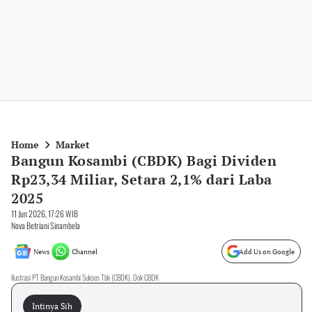
Home
Market
Bangun Kosambi (CBDK) Bagi Dividen
Rp23,34 Miliar, Setara 2,1% dari Laba
2025
11 Jun 2026, 17:26 WIB
Nova Betriani Sinambela
News
Channel
Add Us on Google
Ilustrasi PT Bangun Kosambi Sukses Tbk (CBDK). Dok CBDK
Intinya Sih