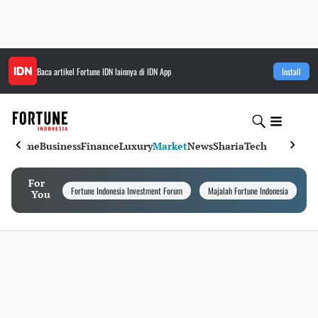
Baca artikel
Fortune IDN
lainnya di IDN App
Install
Home
Business
Finance
Luxury
Market
News
Sharia
Tech
For
Fortune Indonesia Investment Forum
Majalah Fortune Indonesia
I
You