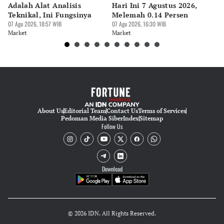
Adalah Alat Analisis
Hari Ini 7 Agustus 2026,
B
Teknikal, Ini Fungsinya
Melemah 0.14 Persen
Pe
07 Agu 2026, 18:57 WIB
07 Agu 2026, 16:30 WIB
M
07 
Market
Market
Ma
About Us
Editorial Team
Contact Us
Terms of Services
Pedoman Media Siber
Index
Sitemap
Follow Us
Download
© 2026 IDN. All Rights Reserved.