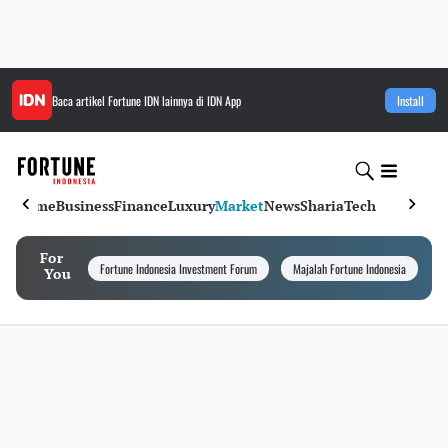
Baca artikel
Fortune IDN
lainnya di IDN App
Install
Home
Business
Finance
Luxury
Market
News
Sharia
Tech
For
Fortune Indonesia Investment Forum
Majalah Fortune Indonesia
I
You