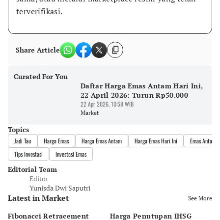
terverifikasi.
Share Article
Curated For You
Daftar Harga Emas Antam Hari Ini,
22 April 2026: Turun Rp50.000
22 Apr 2026, 10:58 WIB
Market
Topics
Jadi Tau
Harga Emas
Harga Emas Antam
Harga Emas Hari Ini
Emas Antam
Tips Investasi
Investasi Emas
Editorial Team
Editor
Yunisda Dwi Saputri
Latest in Market
See More
Fibonacci Retracement
Harga Penutupan IHSG
Da