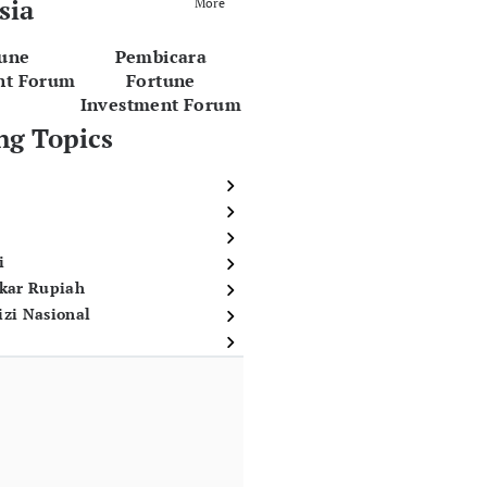
sia
More
tune
Pembicara
nt Forum
Fortune
Investment Forum
ng Topics
i
ukar Rupiah
izi Nasional