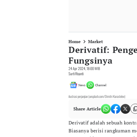
Home
Market
Derivatif: Penge
Fungsinya
24 Apr 2024, 18:00 WIB
Surti Risanti
News
Channel
ilustrasi perjanjian (unsplash.com/Dimitri Karastelev)
Share Article
Derivatif adalah sebuah kont
Biasanya berisi rangkuman me