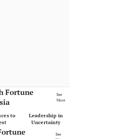
h Fortune
See
sia
More
aces to
Leadership in
est
Uncertainty
Fortune
See