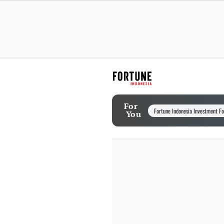
For
Fortune Indonesia Investment F
You