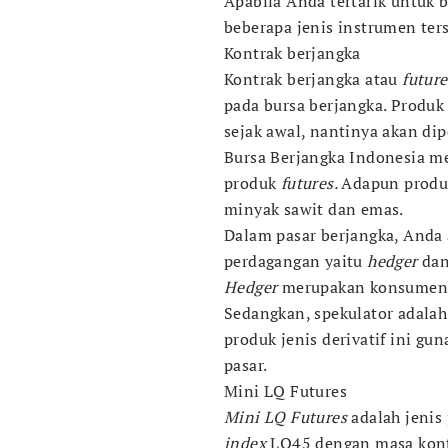
Apabila Anda tertarik untuk be
beberapa jenis instrumen ters
Kontrak berjangka
Kontrak berjangka atau
future
pada bursa berjangka. Produk
sejak awal, nantinya akan di
Bursa Berjangka Indonesia m
produk
futures.
Adapun produk
minyak sawit dan emas.
Dalam pasar berjangka, Anda
perdagangan yaitu
hedger
dan
Hedger
merupakan konsumen d
Sedangkan, spekulator adala
produk jenis derivatif ini gun
pasar.
Mini LQ Futures
Mini LQ Futures
adalah jenis
index
LQ45 dengan masa kont