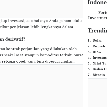
Indone
For
Investme
kup investasi, ada baiknya Anda pahami dulu
erikut penjelasan lebih lengkapnya dalam
Trendi
n derivatif?
1
.
Dolar
2
.
Rupiah
tau kontrak perjanjian yang dilakukan oleh
3
.
IHSG
ransaksi aset ataupun komoditas terkait. Surat
4
.
Investas
n sebagai objek yang bisa diperdagangkan.
5
.
Nilai T
6
.
Badan G
7
.
Bitcoin