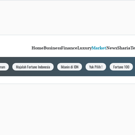
Home
Business
Finance
Luxury
Market
News
Sharia
T
orum
Majalah Fortune Indonesia
Iklanin di IDN
Yuk Pilih !
Fortune 100