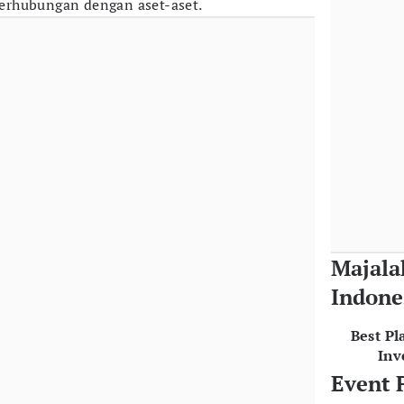
erhubungan dengan aset-aset.
Majala
Indone
Best Pl
Inv
Event 