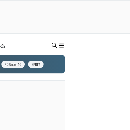
ech
40 Under 40
BPOTY