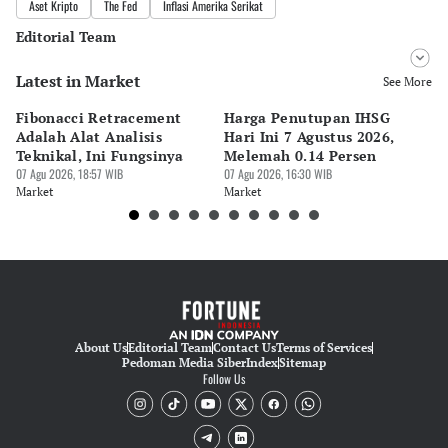
Aset Kripto
The Fed
Inflasi Amerika Serikat
Editorial Team
Latest in Market
Editor
See More
Bonardo Maulana
Fibonacci Retracement
Harga Penutupan IHSG
Da
Editor
Adalah Alat Analisis
Hari Ini 7 Agustus 2026,
B
Luky Maulana Firmansyah
Teknikal, Ini Fungsinya
Melemah 0.14 Persen
Pe
07 Agu 2026, 18:57 WIB
07 Agu 2026, 16:30 WIB
M
07 
Market
Market
Ma
About Us
Editorial Team
Contact Us
Terms of Services
Pedoman Media Siber
Index
Sitemap
Follow Us