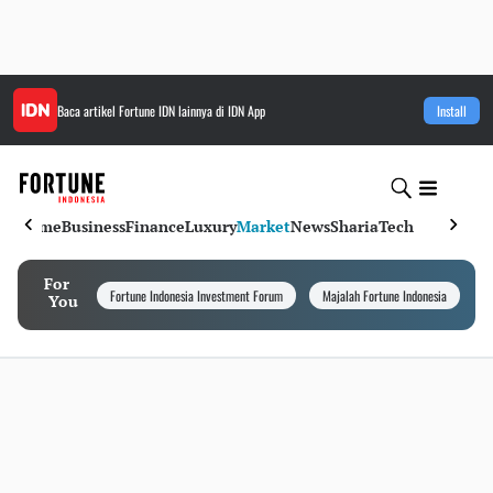
Baca artikel
Fortune IDN
lainnya di IDN App
Install
Home
Business
Finance
Luxury
Market
News
Sharia
Tech
For
Fortune Indonesia Investment Forum
Majalah Fortune Indonesia
I
You