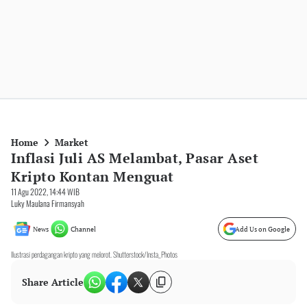
Home
Market
Inflasi Juli AS Melambat, Pasar Aset
Kripto Kontan Menguat
11 Agu 2022, 14:44 WIB
Luky Maulana Firmansyah
News
Channel
Add Us on Google
Ilustrasi perdagangan kripto yang melorot. Shutterstock/Insta_Photos
Share Article