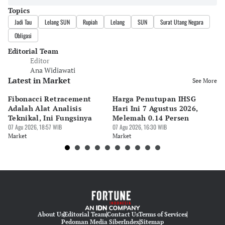
Topics
Jadi Tau
Lelang SUN
Rupiah
Lelang
SUN
Surat Utang Negara
Obligasi
Editorial Team
Editor
Ana Widiawati
Latest in Market
See More
Fibonacci Retracement
Harga Penutupan IHSG
Da
Adalah Alat Analisis
Hari Ini 7 Agustus 2026,
B
Teknikal, Ini Fungsinya
Melemah 0.14 Persen
Pe
07 Agu 2026, 18:57 WIB
07 Agu 2026, 16:30 WIB
M
07 
Market
Market
Ma
About Us
Editorial Team
Contact Us
Terms of Services
Pedoman Media Siber
Index
Sitemap