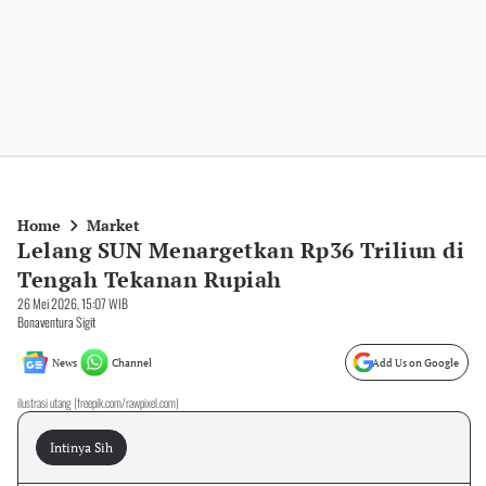
Home
Market
Lelang SUN Menargetkan Rp36 Triliun di
Tengah Tekanan Rupiah
26 Mei 2026, 15:07 WIB
Bonaventura Sigit
News
Channel
Add Us on Google
ilustrasi utang (freepik.com/rawpixel.com)
Intinya Sih