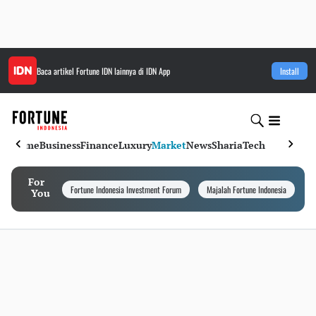
Baca artikel
Fortune IDN
lainnya di IDN App
Install
Home
Business
Finance
Luxury
Market
News
Sharia
Tech
For
Fortune Indonesia Investment Forum
Majalah Fortune Indonesia
I
You