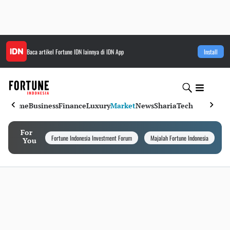
Baca artikel
Fortune IDN
lainnya di IDN App
Install
Home
Business
Finance
Luxury
Market
News
Sharia
Tech
For
Fortune Indonesia Investment Forum
Majalah Fortune Indonesia
I
You