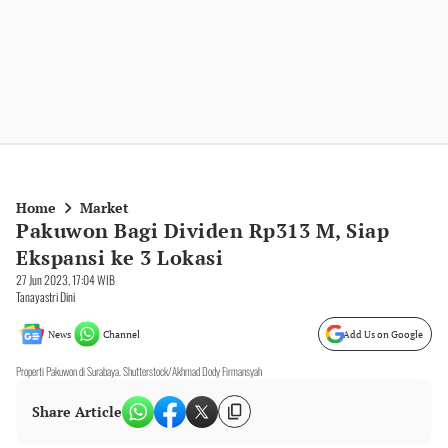
Home
Market
Pakuwon Bagi Dividen Rp313 M, Siap
Ekspansi ke 3 Lokasi
27 Jun 2023, 17:04 WIB
Tanayastri Dini
News
Channel
Add Us on Google
Properti Pakuwon di Surabaya. Shutterstock/Akhmad Dody Firmansyah
Share Article