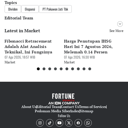
Topics
Dividen
Ekspansi
PT Pakuwon Jati Tbk
Editorial Team
Latest in Market
Editor
See More
Pingit Aria
Fibonacci Retracement
Harga Penutupan IHSG
Da
Editor
Adalah Alat Analisis
Hari Ini 7 Agustus 2026,
B
Tanayastri Dini
Teknikal, Ini Fungsinya
Melemah 0.14 Persen
Pe
07 Agu 2026, 18:57 WIB
07 Agu 2026, 16:30 WIB
M
07 
Market
Market
Ma
About Us
Editorial Team
Contact Us
Terms of Services
Pedoman Media Siber
Index
Sitemap
Follow Us