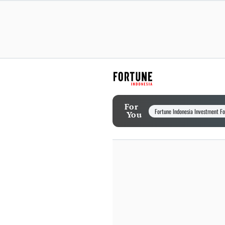
For
Fortune Indonesia Investment F
You