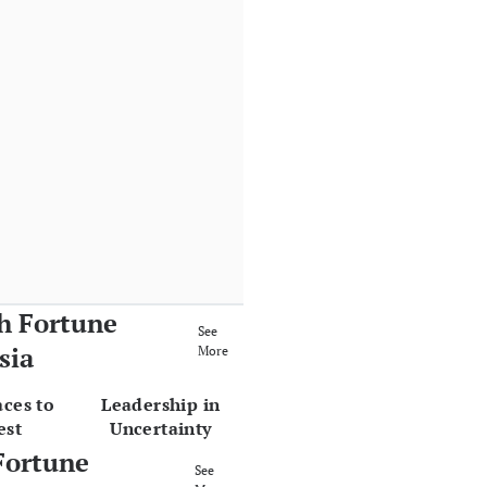
h Fortune
See
sia
More
aces to
Leadership in
est
Uncertainty
Fortune
See