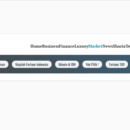
Home
Business
Finance
Luxury
Market
News
Sharia
T
orum
Majalah Fortune Indonesia
Iklanin di IDN
Yuk Pilih !
Fortune 100