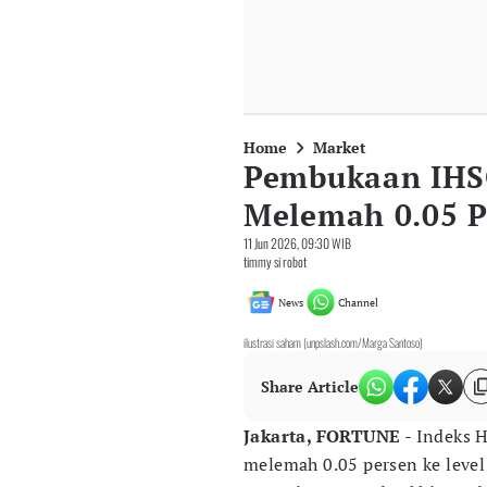
Home
Market
Pembukaan IHSG
Melemah 0.05 P
11 Jun 2026, 09:30 WIB
timmy si robot
News
Channel
ilustrasi saham (unpslash.com/Marga Santoso)
Share Article
Jakarta, FORTUNE
- Indeks 
melemah 0.05 persen ke leve