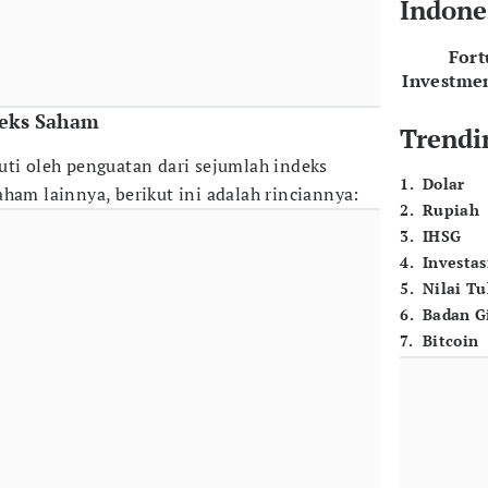
Indone
For
Investme
deks Saham
Trendi
uti oleh penguatan dari sejumlah indeks
1
.
Dolar
ham lainnya, berikut ini adalah rinciannya:
2
.
Rupiah
3
.
IHSG
4
.
Investas
5
.
Nilai T
6
.
Badan G
7
.
Bitcoin