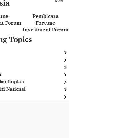
sia
More
tune
Pembicara
nt Forum
Fortune
Investment Forum
ng Topics
i
ukar Rupiah
izi Nasional