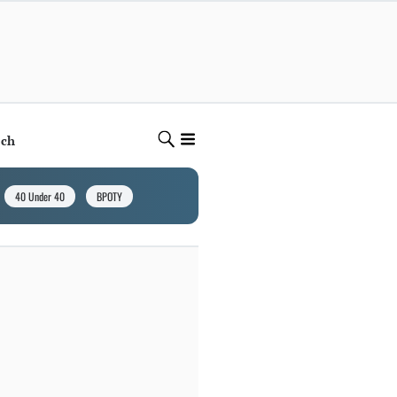
ech
40 Under 40
BPOTY