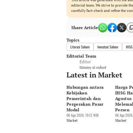
editorial team. We strive to provide t
carefully fact-check and refine the con
Share Article
Topics
Literasi Saham
Investasi Saham
IHSG 
Editorial Team
Editor
timmy si robot
Latest in Market
Hubungan antara
Harga P
Kebijakan
IHSG Har
Pemerintah dan
Agustus 
Pergerakan Pasar
Melemah
Modal
Persen
06 Agu 2026, 19:12 WIB
06 Agu 2026,
Market
Market