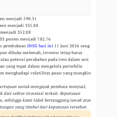
en menjadi 590.31
sen menjadi 335.88
 menjadi 352.08
3 persen menjadi 782.76
tar pembukaan
IHSG hari ini
11 Juni 2026 yang
un dibuka melemah, investor tetap harus
atau potensi perubahan pada tren dalam sesi
san yang tepat dalam mengelola portofolio
lam menghadapi volatilitas pasar yang mungkin
k bertujuan untuk mengajak pembaca menjual,
dari sektor investasi terkait. Keputusan
, sehingga kami tidak bertanggung jawab atas
ungan yang timbul dari keputusan tersebut.
istance of artificial intelligence (AI) and reviewed by our