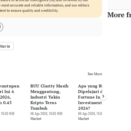
he most accurate and reliable information, and our editors
tent to ensure quality and credibility.
More f
Hari Ini
See More
enutupan
RUU Clarity Masih
Apa yang Bisa
H
i Ini 6
Menggantung,
Dipelajari dari
Pe
2026,
Industri Yakin
Fortune Indonesia
Ag
 0.45
Kripto Terus
Investment Forum
Be
Tumbuh
2026?
06 
 16:30 WIB
06 Agu 2026, 16:03 WIB
06 Agu 2026, 15:06 WIB
Ma
Market
Market