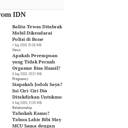
rom IDN
Balita Tewas Ditabrak
Mobil Dikendarai
Polisi di Bone
7 Aug 2026, 01:38 WIB
News
Apakah Perempuan
yang Tidak Pernah
Orgasme Bisa Hamil?
6 Aug 2026, 20:37 WIB
Pregnancy
arga Emas
Siapakah Jodoh Saya?
5 Perbedaan S&P
Penyebab SSIA
rhiasan Hari Ini, 6
500, Dow Jones, dan
Berbalik Untung
Ini Ciri-Ciri Dia
ustus 2026:
Nasdaq
Rp262,6 Miliar pa
Ditakdirkan Untukmu
rkisar Rp688 Ribu
06 Agu 2026, 13:31 WIB
Semester I-2026
6 Aug 2026, 21:20 WIB
Agu 2026, 14:07 WIB
Market
06 Agu 2026, 11:23 WIB
Relationship
rket
Market
Tahukah Kamu?
Tahun Lahir Bibi May
MCU Sama dengan