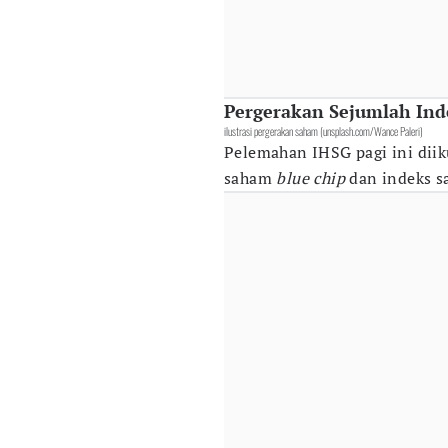
Pergerakan Sejumlah In
ilustrasi pergerakan saham (unsplash.com/Wance Paleri)
Pelemahan IHSG pagi ini diik
saham
blue chip
dan indeks sa