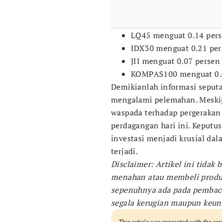
LQ45 menguat 0.14 pers
IDX30 menguat 0.21 per
JII menguat 0.07 persen
KOMPAS100 menguat 0.0
Demikianlah informasi sepu
mengalami pelemahan. Meskip
waspada terhadap pergerakan 
perdagangan hari ini. Keputu
investasi menjadi krusial da
terjadi.
Disclaimer: Artikel ini tida
menahan atau membeli produk 
sepenuhnya ada pada pembaca
segala kerugian maupun keunt
This article was generated with the ass