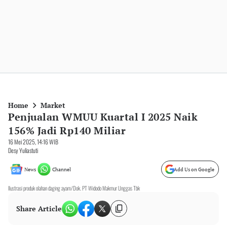
Home
Market
Penjualan WMUU Kuartal I 2025 Naik
156% Jadi Rp140 Miliar
16 Mei 2025, 14:16 WIB
Desy Yuliastuti
News
Channel
Add Us on Google
Ilustrasi produk olahan daging ayam/Dok. PT Widodo Makmur Unggas Tbk
Share Article