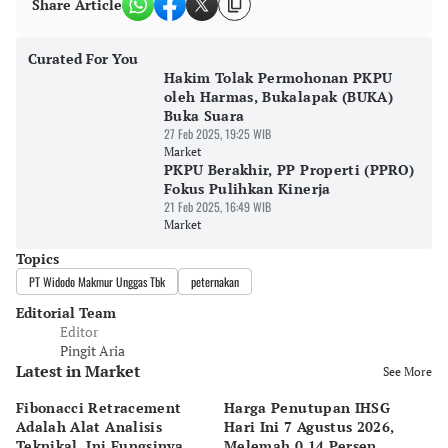
Share Article
Curated For You
Hakim Tolak Permohonan PKPU
oleh Harmas, Bukalapak (BUKA)
Buka Suara
27 Feb 2025, 19:25 WIB
Market
PKPU Berakhir, PP Properti (PPRO)
Fokus Pulihkan Kinerja
21 Feb 2025, 16:49 WIB
Market
Topics
PT Widodo Makmur Unggas Tbk
peternakan
Editorial Team
Editor
Pingit Aria
Latest in Market
See More
Fibonacci Retracement
Harga Penutupan IHSG
Da
Adalah Alat Analisis
Hari Ini 7 Agustus 2026,
B
Teknikal, Ini Fungsinya
Melemah 0.14 Persen
Pe