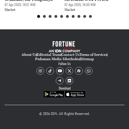
07 Agu 2026, 18:57 WIB
07 Agu 2026, 16:30 WIB
M
07 
Market
Market
Ma
About Us
Editorial Team
Contact Us
Terms of Services
Pedoman Media Siber
Index
Sitemap
Follow Us
Download
© 2026 IDN. All Rights Reserved.