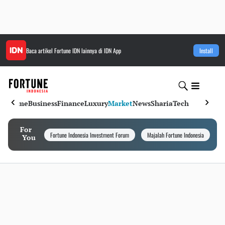
Baca artikel
Fortune IDN
lainnya di IDN App
Install
Home
Business
Finance
Luxury
Market
News
Sharia
Tech
For
Fortune Indonesia Investment Forum
Majalah Fortune Indonesia
I
You