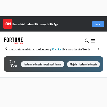
Baca artikel
Fortune IDN
lainnya di IDN App
Install
Home
Business
Finance
Luxury
Market
News
Sharia
Tech
For
Fortune Indonesia Investment Forum
Majalah Fortune Indonesia
I
You