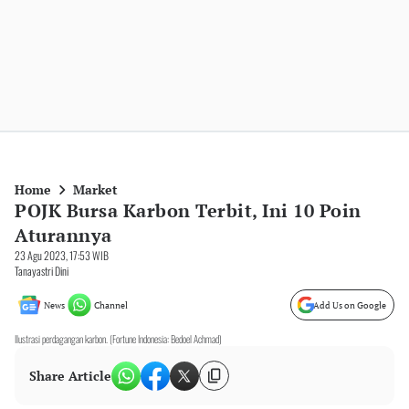
Home
Market
POJK Bursa Karbon Terbit, Ini 10 Poin
Aturannya
23 Agu 2023, 17:53 WIB
Tanayastri Dini
News
Channel
Add Us on Google
Ilustrasi perdagangan karbon. (Fortune Indonesia: Bedoel Achmad)
Share Article