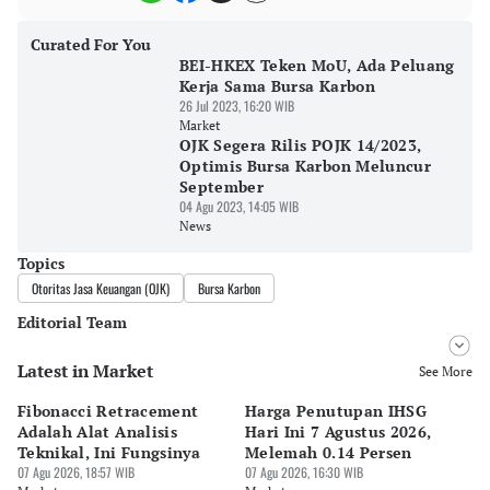
Curated For You
BEI-HKEX Teken MoU, Ada Peluang
Kerja Sama Bursa Karbon
26 Jul 2023, 16:20 WIB
Market
OJK Segera Rilis POJK 14/2023,
Optimis Bursa Karbon Meluncur
September
04 Agu 2023, 14:05 WIB
News
Topics
Otoritas Jasa Keuangan (OJK)
Bursa Karbon
Editorial Team
Latest in Market
Editor
See More
Pingit Aria
Fibonacci Retracement
Harga Penutupan IHSG
Da
Editor
Adalah Alat Analisis
Hari Ini 7 Agustus 2026,
B
Tanayastri Dini
Teknikal, Ini Fungsinya
Melemah 0.14 Persen
Pe
07 Agu 2026, 18:57 WIB
07 Agu 2026, 16:30 WIB
M
07 