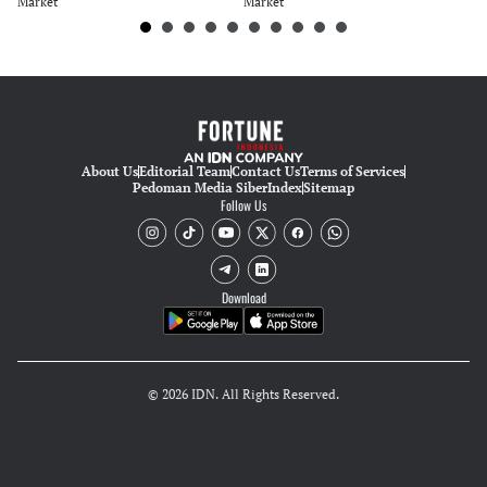
Market
Market
Ma
About Us
Editorial Team
Contact Us
Terms of Services
Pedoman Media Siber
Index
Sitemap
Follow Us
Download
© 2026 IDN. All Rights Reserved.