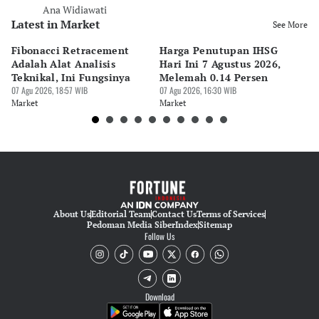
Ana Widiawati
Latest in Market
See More
Fibonacci Retracement
Harga Penutupan IHSG
Da
Adalah Alat Analisis
Hari Ini 7 Agustus 2026,
B
Teknikal, Ini Fungsinya
Melemah 0.14 Persen
Pe
07 Agu 2026, 18:57 WIB
07 Agu 2026, 16:30 WIB
M
07 
Market
Market
Ma
About Us
Editorial Team
Contact Us
Terms of Services
Pedoman Media Siber
Index
Sitemap
Follow Us
Download