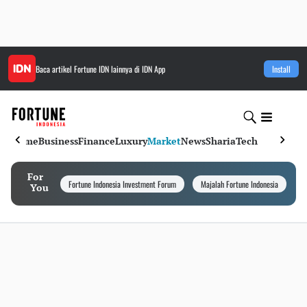
Baca artikel
Fortune IDN
lainnya di IDN App
Install
Home
Business
Finance
Luxury
Market
News
Sharia
Tech
For
Fortune Indonesia Investment Forum
Majalah Fortune Indonesia
I
You