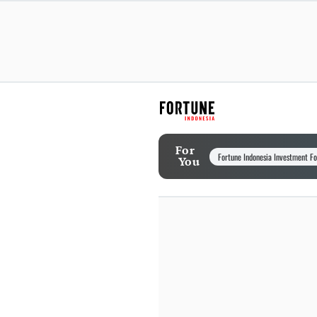
For
Fortune Indonesia Investment F
You