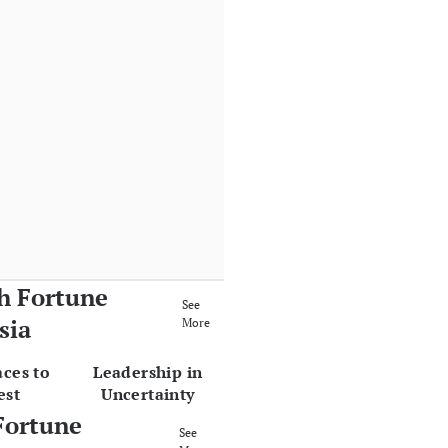
h Fortune
See
sia
More
aces to
Leadership in
est
Uncertainty
Fortune
See