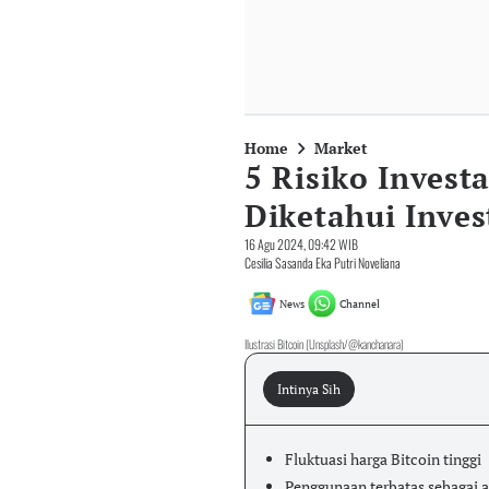
Home
Market
5 Risiko Invest
Diketahui Inves
16 Agu 2024, 09:42 WIB
Cesilia Sasanda Eka Putri Noveliana
News
Channel
Ilustrasi Bitcoin (Unsplash/@kanchanara)
Intinya Sih
Fluktuasi harga Bitcoin tinggi
Penggunaan terbatas sebagai 