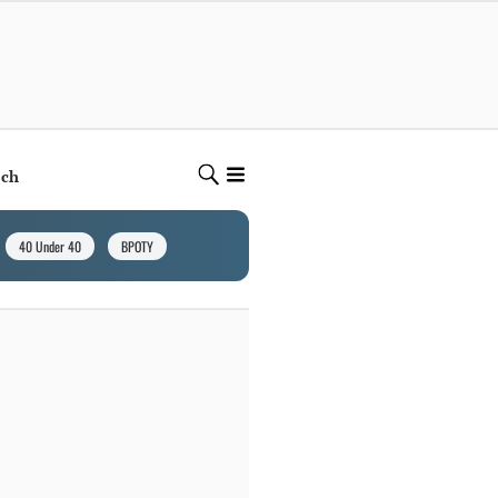
ech
40 Under 40
BPOTY