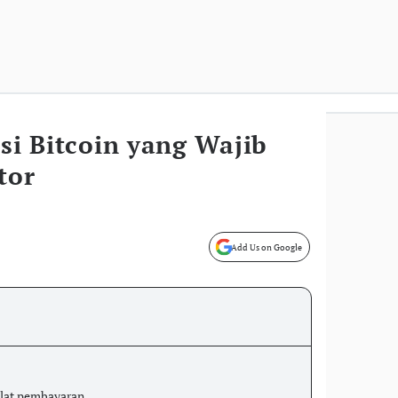
asi Bitcoin yang Wajib
tor
Add Us on Google
alat pembayaran