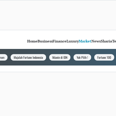
Home
Business
Finance
Luxury
Market
News
Sharia
T
orum
Majalah Fortune Indonesia
Iklanin di IDN
Yuk Pilih !
Fortune 100