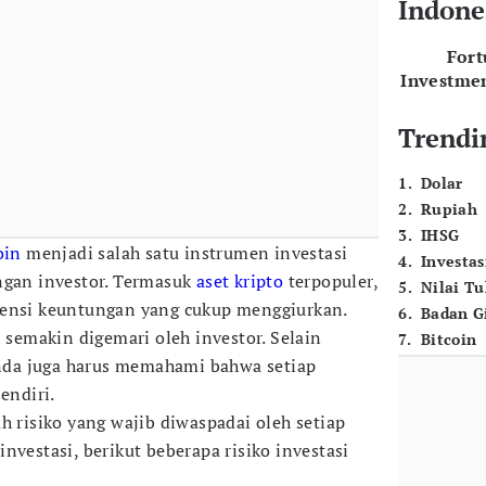
Indone
For
Investme
Trendi
1
.
Dolar
2
.
Rupiah
3
.
IHSG
oin
menjadi salah satu instrumen investasi
4
.
Investas
ngan investor. Termasuk
aset kripto
terpopuler,
5
.
Nilai T
tensi keuntungan yang cukup menggiurkan.
6
.
Badan G
n semakin digemari oleh investor. Selain
7
.
Bitcoin
da juga harus memahami bahwa setiap
endiri.
h risiko yang wajib diwaspadai oleh setiap
nvestasi, berikut beberapa risiko investasi