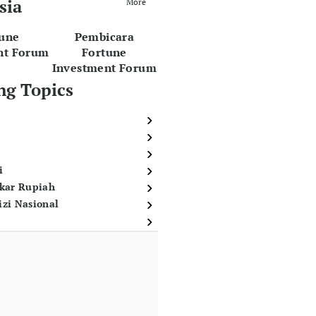
sia
More
tune
Pembicara
nt Forum
Fortune
Investment Forum
ng Topics
i
ukar Rupiah
izi Nasional