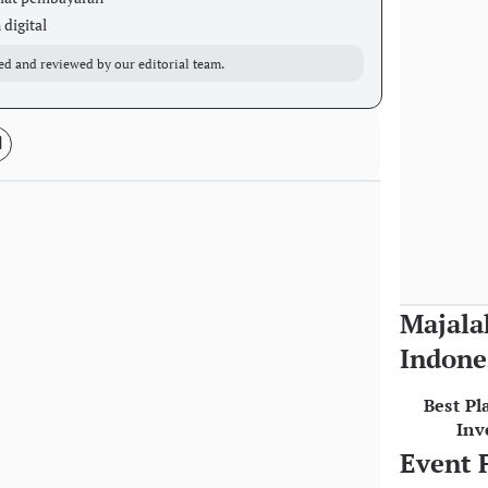
digital
ed and reviewed by our editorial team.
Majala
Indone
Best Pl
Inv
Event 