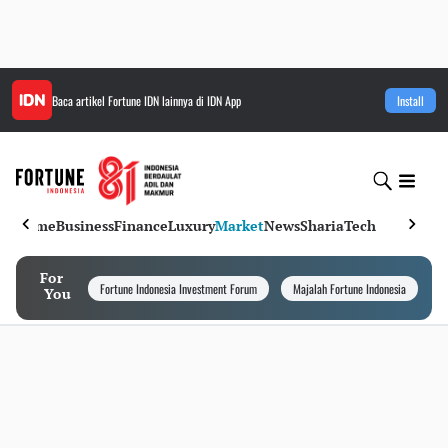
Baca artikel
Fortune IDN
lainnya di IDN App
Install
Home
Business
Finance
Luxury
Market
News
Sharia
Tech
For
Fortune Indonesia Investment Forum
Majalah Fortune Indonesia
I
You