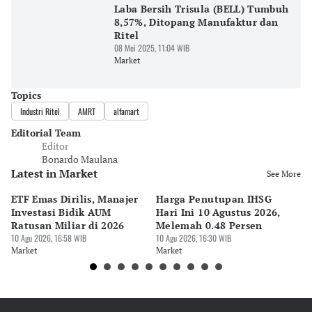
Laba Bersih Trisula (BELL) Tumbuh
8,57%, Ditopang Manufaktur dan
Ritel
08 Mei 2025, 11:04 WIB
Market
Topics
Industri Ritel
AMRT
alfamart
Editorial Team
Editor
Bonardo Maulana
Latest in Market
See More
ETF Emas Dirilis, Manajer
Harga Penutupan IHSG
E
Investasi Bidik AUM
Hari Ini 10 Agustus 2026,
pa
Ratusan Miliar di 2026
Melemah 0.48 Persen
P
10 Agu 2026, 16:58 WIB
10 Agu 2026, 16:30 WIB
10 
Market
Market
Ma