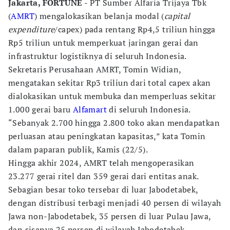
Jakarta, FORTUNE
- PT Sumber Alfaria Trijaya Tbk
(
AMRT
) mengalokasikan belanja modal (
capital
expenditure
/capex) pada rentang Rp4,5 triliun hingga
Rp5 triliun untuk memperkuat jaringan gerai dan
infrastruktur logistiknya di seluruh Indonesia.
Sekretaris Perusahaan AMRT, Tomin Widian,
mengatakan sekitar Rp3 triliun dari total capex akan
dialokasikan untuk membuka dan memperluas sekitar
1.000 gerai baru
Alfamart
di seluruh Indonesia.
“Sebanyak 2.700 hingga 2.800 toko akan mendapatkan
perluasan atau peningkatan kapasitas,” kata Tomin
dalam paparan publik, Kamis (22/5).
Hingga akhir 2024, AMRT telah mengoperasikan
23.277 gerai ritel dan 359 gerai dari entitas anak.
Sebagian besar toko tersebar di luar Jabodetabek,
dengan distribusi terbagi menjadi 40 persen di wilayah
Jawa non-Jabodetabek, 35 persen di luar Pulau Jawa,
dan sisanya 25 persen di wilayah Jabodetabek.