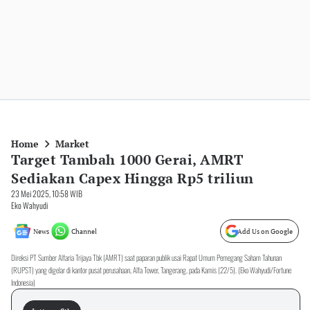
Home
Market
Target Tambah 1000 Gerai, AMRT
Sediakan Capex Hingga Rp5 triliun
23 Mei 2025, 10:58 WIB
Eko Wahyudi
News
Channel
Add Us on Google
Direksi PT Sumber Alfaria Trijaya Tbk (AMRT) saat paparan publik usai Rapat Umum Pemegang Saham Tahunan
(RUPST) yang digelar di kantor pusat perusahaan, Alfa Tower, Tangerang, pada Kamis (22/5). (Eko Wahyudi/Fortune
Indonesia)