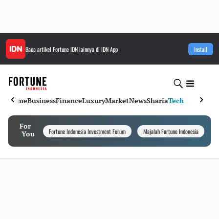
Baca artikel
Fortune IDN
lainnya di IDN App
Install
Home
Business
Finance
Luxury
Market
News
Sharia
Tech
For
Fortune Indonesia Investment Forum
Majalah Fortune Indonesia
I
You