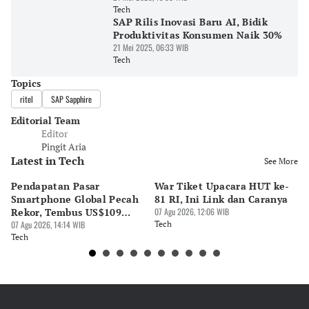
Tech
SAP Rilis Inovasi Baru AI, Bidik
Produktivitas Konsumen Naik 30%
21 Mei 2025, 06:33 WIB
Tech
Topics
ritel
SAP Sapphire
Editorial Team
Editor
Pingit Aria
Latest in Tech
See More
Pendapatan Pasar
War Tiket Upacara HUT ke-
Tr
Smartphone Global Pecah
81 RI, Ini Link dan Caranya
Pe
Rekor, Tembus US$109
07 Agu 2026, 12:06 WIB
BA
Miliar
07 Agu 2026, 14:14 WIB
Tech
S
07 
Tech
Te