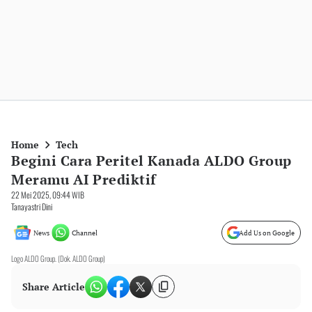
Home
Tech
Begini Cara Peritel Kanada ALDO Group
Meramu AI Prediktif
22 Mei 2025, 09:44 WIB
Tanayastri Dini
News
Channel
Add Us on Google
Logo ALDO Group. (Dok. ALDO Group)
Share Article