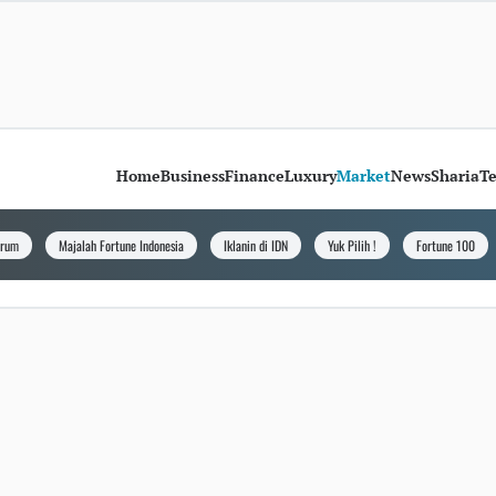
Home
Business
Finance
Luxury
Market
News
Sharia
T
orum
Majalah Fortune Indonesia
Iklanin di IDN
Yuk Pilih !
Fortune 100