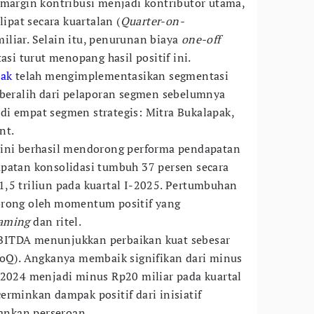
 margin kontribusi menjadi kontributor utama,
lipat secara kuartalan (
Quarter-on-
iliar. Selain itu, penurunan biaya
one-off
asi turut menopang hasil positif ini.
pak
telah mengimplementasikan segmentasi
 beralih dari pelaporan segmen sebelumnya
i empat segmen strategis: Mitra Bukalapak,
nt.
 ini berhasil mendorong performa pendapatan
patan konsolidasi tumbuh 37 persen secara
,5 triliun pada kuartal I-2025. Pertumbuhan
orong oleh momentum positif yang
aming
dan ritel.
d EBITDA menunjukkan perbaikan kuat sebesar
QoQ). Angkanya membaik signifikan dari minus
-2024 menjadi minus Rp20 miliar pada kuartal
erminkan dampak positif dari inisiatif
lankan perseroan.