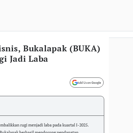
snis, Bukalapak (BUKA)
gi Jadi Laba
Add Us on Google
balikkan rugi menjadi laba pada kuartal I-2025.
 Bukalapak berhasil mendorong pendapatan