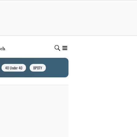
ech
40 Under 40
BPOTY