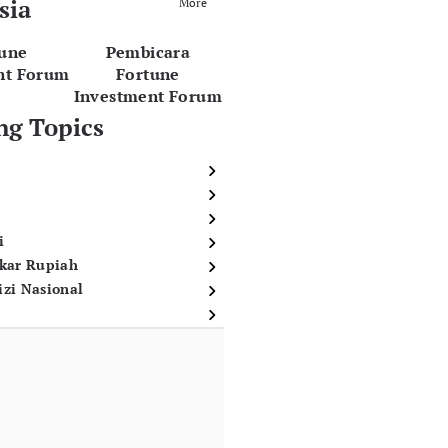
sia
More
tune
Pembicara
nt Forum
Fortune
Investment Forum
ng Topics
i
ukar Rupiah
izi Nasional