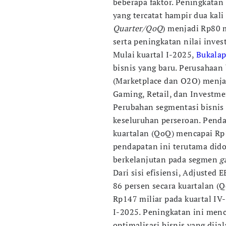
beberapa faktor. Peningkatan
yang tercatat hampir dua kali 
Quarter/QoQ
) menjadi Rp80 m
serta peningkatan nilai invest
Mulai kuartal I-2025,
Bukala
bisnis yang baru. Perusahaan
(Marketplace dan O2O) menjad
Gaming, Retail, dan Investme
Perubahan segmentasi bisnis
keseluruhan perseroan. Penda
kuartalan (QoQ) mencapai Rp1
pendapatan ini terutama did
berkelanjutan pada segmen
g
Dari sisi efisiensi, Adjuste
86 persen secara kuartalan (
Rp147 miliar pada kuartal IV
I-2025. Peningkatan ini menc
optimalisasi bisnis yang dija