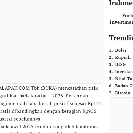
Indone
For
Investme
Trendi
1
.
Dolar
2
.
Rupiah
3
.
IHSG
4
.
Investas
5
.
Nilai T
6
.
Badan G
LAPAK.COM Tbk (BUKA) mencatatkan titik
7
.
Bitcoin
ignifikan pada kuartal I-2025. Perseroan
ugi menjadi laba bersih positif sebesar Rp112
rastis dibandingkan dengan kerugian Rp955
kuartal sebelumnya.
f pada awal 2025 ini didukung oleh kombinasi