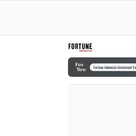
For
Fortune Indonesia Investment F
You