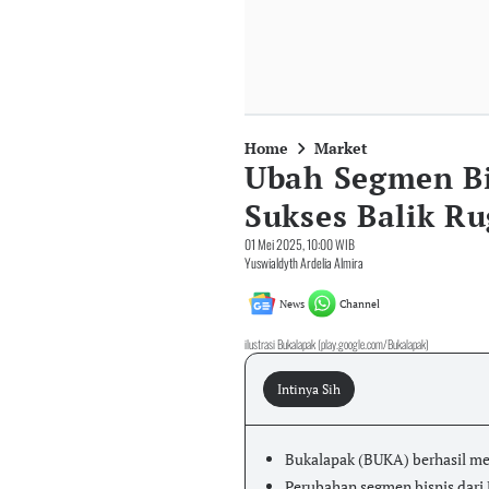
Home
Market
Ubah Segmen Bi
Sukses Balik Ru
01 Mei 2025, 10:00 WIB
Yuswialdyth Ardelia Almira
News
Channel
ilustrasi Bukalapak (play.google.com/Bukalapak)
Intinya Sih
Bukalapak (BUKA) berhasil mem
Perubahan segmen bisnis dari