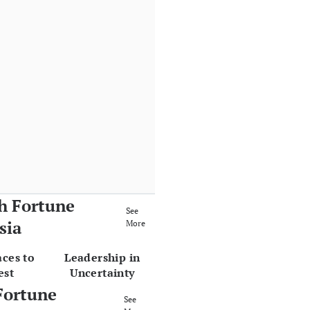
h Fortune
See
sia
More
aces to
Leadership in
est
Uncertainty
Fortune
See