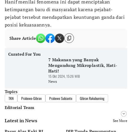
Hanif menilai fenomena ini dapat menciptakan
ketimpangan baru di masyarakat karena pejabat-
pejabat tersebut mendapatkan keuntungan ganda dari
posisi kekuasaannya.
Share Article
Curated For You
7 Makanan yang Banyak
Mengandung Mikroplastik, Hati-
Hati!
15 Okt 2024, 15:26 WIB
News
Topics
TKN
Prabowo-Gibran
Prabowo Subianto
Gibran Rakabuming
Editorial Team
Latest in News
Editor
See More
Nadia Agatha Pramesthi
Pasar Alas Kaki RI
DJP Tunda Pemungutan
In