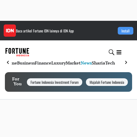
Baca artikel
Fortune IDN
lainnya di IDN App
Install
Home
Business
Finance
Luxury
Market
News
Sharia
Tech
For
Fortune Indonesia Investment Forum
Majalah Fortune Indonesia
I
You