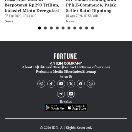
Editor
Berpotensi Rp290 Triliun,
PPh E-Commerce, Pajak
Be
Faesal Mubarok
Industri Minta Deregulasi
Seller Batal Dipotong
P
07 Agu 2026, 10:41 WIB
07 Agu 2026, 07:58 WIB
06 
News
News
Ne
About Us
Editorial Team
Contact Us
Terms of Services
Pedoman Media Siber
Index
Sitemap
Follow Us
Download
© 2026 IDN. All Rights Reserved.