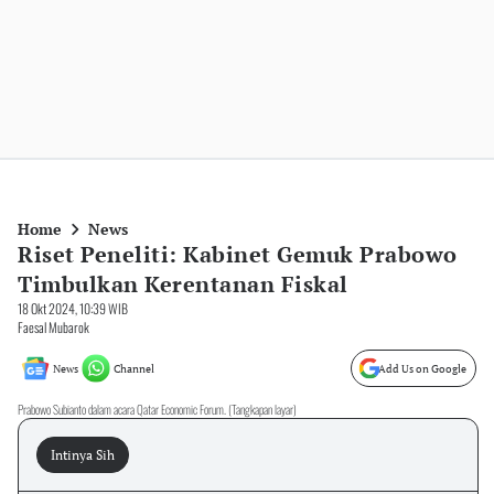
Home
News
Riset Peneliti: Kabinet Gemuk Prabowo
Timbulkan Kerentanan Fiskal
18 Okt 2024, 10:39 WIB
Faesal Mubarok
News
Channel
Add Us on Google
Prabowo Subianto dalam acara Qatar Economic Forum. (Tangkapan layar)
Intinya Sih