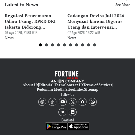
Latest in News
Editor
See More
Pingit Aria
Regulasi Pencemaran
Cadangan Devisa Juli 2026
S
Editor
Udara Usang, DPRD DKI
Menyusut karena Digerus
B
Suheriadi .
Jakarta Didorong
Utang dan Intervensi
Ta
Prioritaskan Revisi Perda
07 Agu 2026, 21:38 WIB
Rupiah
07 Agu 2026, 16:22 WIB
P
07 
News
News
Ne
About Us
Editorial Team
Contact Us
Terms of Services
Pedoman Media Siber
Index
Sitemap
Follow Us
Download