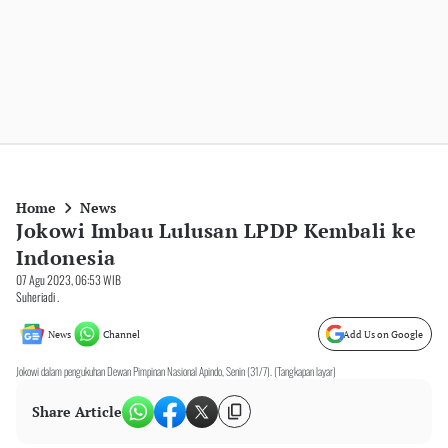
Home
News
Jokowi Imbau Lulusan LPDP Kembali ke
Indonesia
07 Agu 2023, 06:53 WIB
Suheriadi .
News
Channel
Add Us on Google
Jokowi dalam pengukuhan Dewan Pimpinan Nasional Apindo, Senin (31/7). (Tangkapan layar)
Share Article