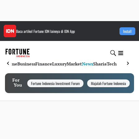
Baca artikel
Fortune IDN
lainnya di IDN App
Install
Home
Business
Finance
Luxury
Market
News
Sharia
Tech
For
Fortune Indonesia Investment Forum
Majalah Fortune Indonesia
I
You