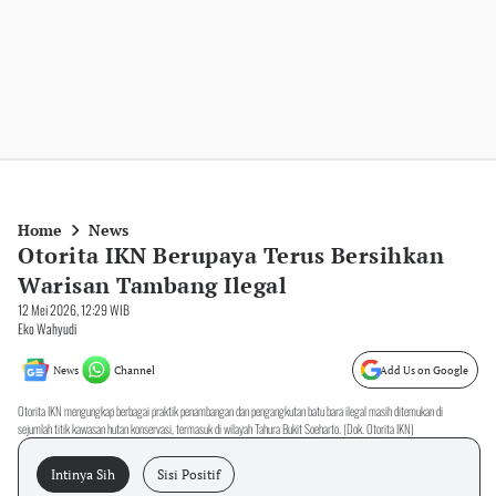
Home
News
Otorita IKN Berupaya Terus Bersihkan
Warisan Tambang Ilegal
12 Mei 2026, 12:29 WIB
Eko Wahyudi
News
Channel
Add Us on Google
Otorita IKN mengungkap berbagai praktik penambangan dan pengangkutan batu bara ilegal masih ditemukan di
sejumlah titik kawasan hutan konservasi, termasuk di wilayah Tahura Bukit Soeharto. (Dok. Otorita IKN)
Intinya Sih
Sisi Positif