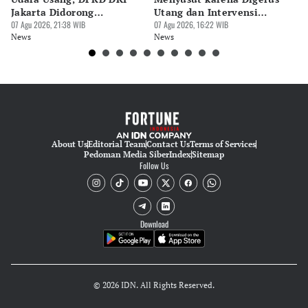
Jakarta Didorong
Utang dan Intervensi
Ta
Prioritaskan Revisi Perda
07 Agu 2026, 21:38 WIB
Rupiah
07 Agu 2026, 16:22 WIB
P
07 
News
News
Ne
About Us
Editorial Team
Contact Us
Terms of Services
Pedoman Media Siber
Index
Sitemap
Follow Us
Download
© 2026 IDN. All Rights Reserved.