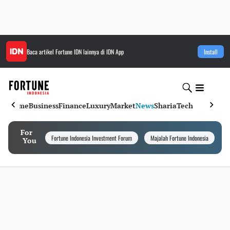
Baca artikel
Fortune IDN
lainnya di IDN App
Install
Home
Business
Finance
Luxury
Market
News
Sharia
Tech
For
Fortune Indonesia Investment Forum
Majalah Fortune Indonesia
I
You