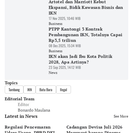
Artotel dan Marriott Kebut
Ekspansi, Bidik Kawasan Bisnis dan
IKN
17 Nov 2025, 10:46 WIB
Business
PTPP Kantongi 3 Kontrak
Pembangunan IKN, Totalnya Capai
Rp3,5 triliun
08 Des 2025, 15:34 WIB
Business
IKN akan Jadi Ibu Kota Politik
2028, Apa Artinya?
23 Sep 2025, 14:12 WIB
News
Topics
Tambang
IKN
Batu Bara
Ilegal
Editorial Team
Editor
Bonardo Maulana
Latest in News
See More
Regulasi Pencemaran
Cadangan Devisa Juli 2026
S
Udara Usang, DPRD DKI
Menyusut karena Digerus
B