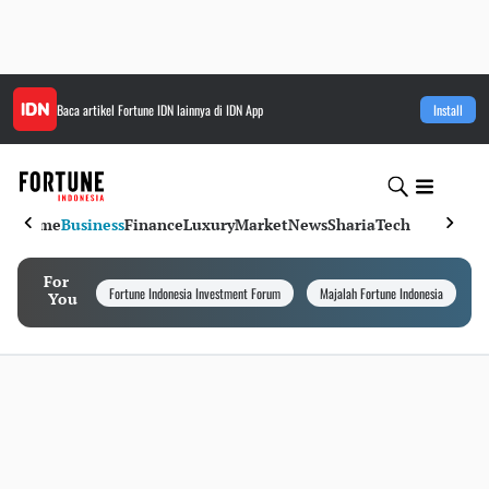
Baca artikel
Fortune IDN
lainnya di IDN App
Install
Home
Business
Finance
Luxury
Market
News
Sharia
Tech
For
Fortune Indonesia Investment Forum
Majalah Fortune Indonesia
I
You