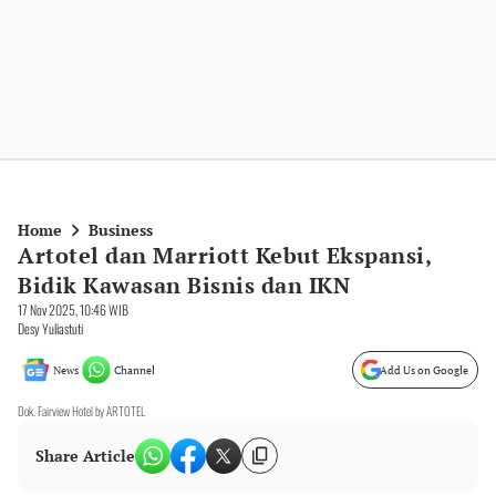
Home
Business
Artotel dan Marriott Kebut Ekspansi,
Bidik Kawasan Bisnis dan IKN
17 Nov 2025, 10:46 WIB
Desy Yuliastuti
News
Channel
Add Us on Google
Dok. Fairview Hotel by ARTOTEL
Share Article