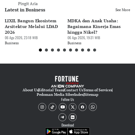
Pingit Aria
Latest in Business
See More
LIXIL Bangun Ekosistem
MDKA dan Anak Usaha:
W
Arsitektur Melalui LDAD
Bagaimana Kinerja Emas
La
2026
hingga Nikel?
Ru
06 Agu 2026, 23:18 WIB
06 Agu 2026, 19:31 WIB
06 
Business
Business
Bu
About Us
Editorial Team
Contact Us
Terms of Services
Pedoman Media Siber
Index
Sitemap
Follow Us
Download