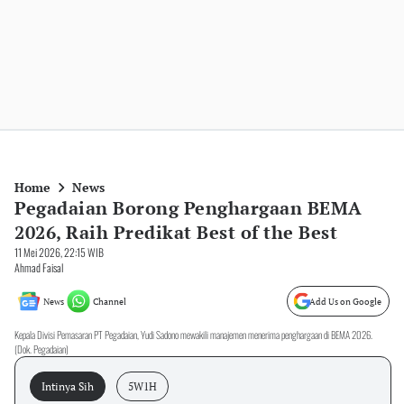
Home
News
Pegadaian Borong Penghargaan BEMA
2026, Raih Predikat Best of the Best
11 Mei 2026, 22:15 WIB
Ahmad Faisal
News
Channel
Add Us on Google
Kepala Divisi Pemasaran PT Pegadaian, Yudi Sadono mewakili manajemen menerima penghargaan di BEMA 2026.
(Dok. Pegadaian)
Intinya Sih
5W1H