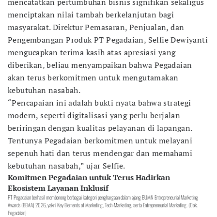
mencatatkan pertumbuhan bisnis signifikan sekaligus
menciptakan nilai tambah berkelanjutan bagi
masyarakat. Direktur Pemasaran, Penjualan, dan
Pengembangan Produk PT Pegadaian, Selfie Dewiyanti
mengucapkan terima kasih atas apresiasi yang
diberikan, beliau menyampaikan bahwa Pegadaian
akan terus berkomitmen untuk mengutamakan
kebutuhan nasabah.
“Pencapaian ini adalah bukti nyata bahwa strategi
modern, seperti digitalisasi yang perlu berjalan
beriringan dengan kualitas pelayanan di lapangan.
Tentunya Pegadaian berkomitmen untuk melayani
sepenuh hati dan terus mendengar dan memahami
kebutuhan nasabah,” ujar Selfie.
Komitmen Pegadaian untuk Terus Hadirkan
Ekosistem Layanan Inklusif
PT Pegadaian berhasil memborong berbagai kategori penghargaan dalam ajang BUMN Entrepreneurial Marketing
Awards (BEMA) 2026, yakni Key Elements of Marketing, Tech-Marketing, serta Entrepreneurial Marketing. (Dok.
Pegadaian)