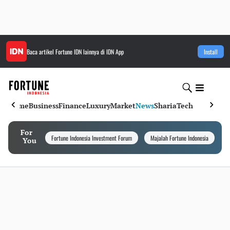
Baca artikel
Fortune IDN
lainnya di IDN App
Install
Home
Business
Finance
Luxury
Market
News
Sharia
Tech
For
Fortune Indonesia Investment Forum
Majalah Fortune Indonesia
I
You