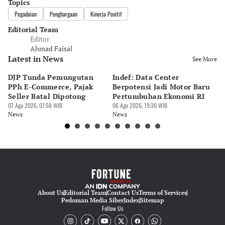
Topics
Pegadaian
Penghargaan
Kinerja Positif
Editorial Team
Editor
Ahmad Faisal
Latest in News
See More
DJP Tunda Pemungutan
Indef: Data Center
E
PPh E-Commerce, Pajak
Berpotensi Jadi Motor Baru
Mi
Seller Batal Dipotong
Pertumbuhan Ekonomi RI
ba
07 Agu 2026, 07:58 WIB
06 Agu 2026, 19:30 WIB
06 
News
News
Ne
About Us
Editorial Team
Contact Us
Terms of Services
Pedoman Media Siber
Index
Sitemap
Follow Us