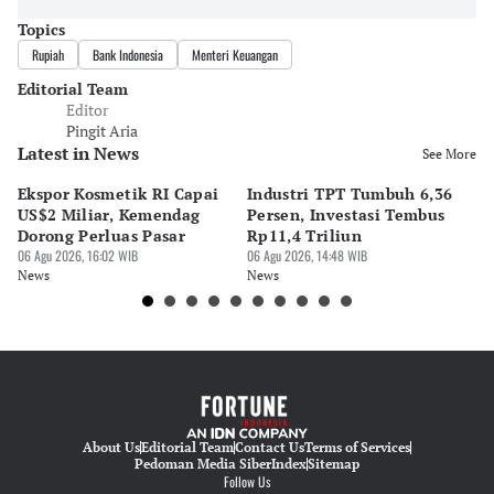
Topics
Rupiah
Bank Indonesia
Menteri Keuangan
Editorial Team
Editor
Pingit Aria
Latest in News
See More
Ekspor Kosmetik RI Capai
Industri TPT Tumbuh 6,36
P
US$2 Miliar, Kemendag
Persen, Investasi Tembus
5,
Dorong Perluas Pasar
Rp11,4 Triliun
S
06 Agu 2026, 16:02 WIB
06 Agu 2026, 14:48 WIB
06 
News
News
Ne
About Us
Editorial Team
Contact Us
Terms of Services
Pedoman Media Siber
Index
Sitemap
Follow Us