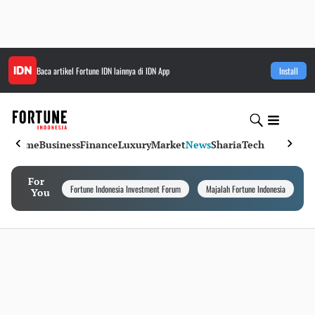
Baca artikel
Fortune IDN
lainnya di IDN App
Install
Home
Business
Finance
Luxury
Market
News
Sharia
Tech
For
Fortune Indonesia Investment Forum
Majalah Fortune Indonesia
I
You