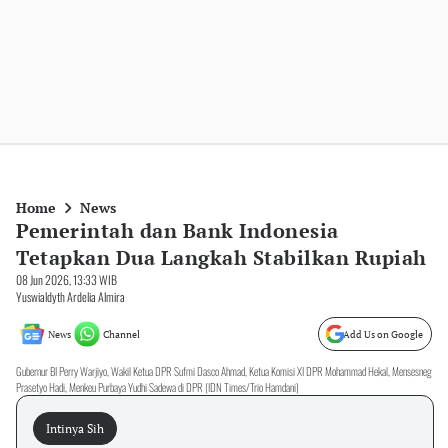
Home
News
Pemerintah dan Bank Indonesia
Tetapkan Dua Langkah Stabilkan Rupiah
08 Jun 2026, 13:33 WIB
Yuswialdyth Ardelia Almira
News
Channel
Add Us on Google
Gubernur BI Perry Warjiyo, Wakil Ketua DPR Sufmi Dasco Ahmad, Ketua Komisi XI DPR Mohammad Hekal, Mensesneg
Prasetyo Hadi, Menkeu Purbaya Yudhi Sadewa di DPR (IDN Times/Trio Hamdani)
Intinya Sih