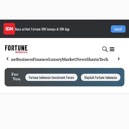
Baca artikel
Fortune IDN
lainnya di IDN App
Install
Home
Business
Finance
Luxury
Market
News
Sharia
Tech
For
Fortune Indonesia Investment Forum
Majalah Fortune Indonesia
I
You