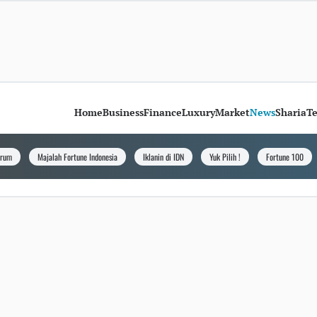
Home
Business
Finance
Luxury
Market
News
Sharia
T
orum
Majalah Fortune Indonesia
Iklanin di IDN
Yuk Pilih !
Fortune 100