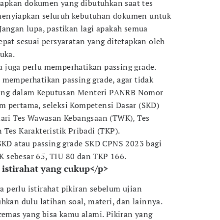
rsiapkan dokumen yang dibutuhkan saat tes
menyiapkan seluruh kebutuhan dokumen untuk
Jangan lupa, pastikan lagi apakah semua
epat sesuai persyaratan yang ditetapkan oleh
uka.
ita juga perlu memperhatikan passing grade.
 memperhatikan passing grade, agar tidak
rtuang dalam Keputusan Menteri PANRB Nomor
m pertama, seleksi Kompetensi Dasar (SKD)
 dari Tes Wawasan Kebangsaan (TWK), Tes
Tes Karakteristik Pribadi (TKP).
 SKD atau passing grade SKD CPNS 2023 bagi
 sebesar 65, TIU 80 dan TKP 166.
 istirahat yang cukup</p>
ga perlu istirahat pikiran sebelum ujian
hkan dulu latihan soal, materi, dan lainnya.
 cemas yang bisa kamu alami. Pikiran yang