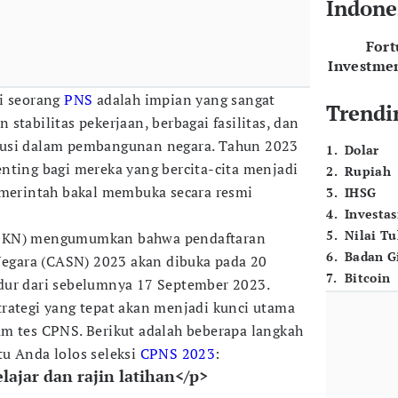
Indone
For
Investme
di seorang
PNS
adalah impian yang sangat
Trendi
stabilitas pekerjaan, berbagai fasilitas, dan
busi dalam pembangunan negara. Tahun 2023
1
.
Dolar
nting bagi mereka yang bercita-cita menjadi
2
.
Rupiah
emerintah bakal membuka secara resmi
3
.
IHSG
4
.
Investas
5
.
Nilai T
(BKN) mengumumkan bahwa pendaftaran
6
.
Badan G
 Negara (CASN) 2023 akan dibuka pada 20
7
.
Bitcoin
dur dari sebelumnya 17 September 2023.
rategi yang tepat akan menjadi kunci utama
m tes CPNS. Berikut adalah beberapa langkah
u Anda lolos seleksi
CPNS 2023
:
ajar dan rajin latihan</p>