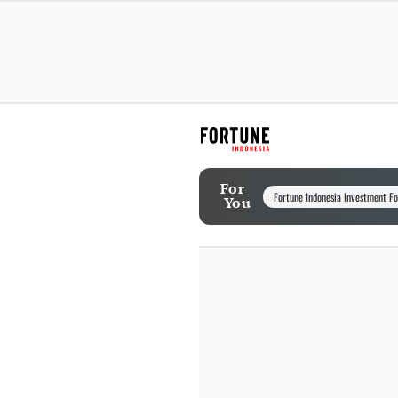
For
Fortune Indonesia Investment F
You