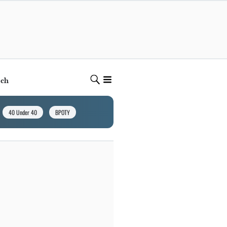
ech
40 Under 40
BPOTY