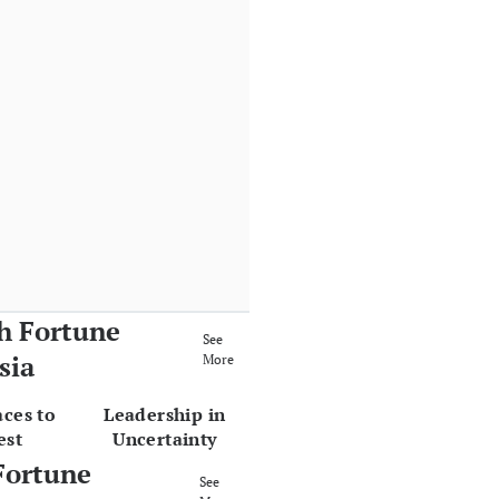
h Fortune
See
sia
More
aces to
Leadership in
est
Uncertainty
Fortune
See