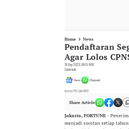
Home
News
Pendaftaran Seg
Agar Lolos CPN
18 Sep 2023, 08:15 WIB
Suheriadi .
News
Channel
ilustrasi PNS (dok.BKN)
Share Article
Jakarta, FORTUNE
- Penerima
menjadi sorotan setiap tahun