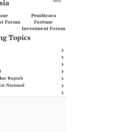
sia
More
tune
Pembicara
nt Forum
Fortune
Investment Forum
ng Topics
i
ukar Rupiah
izi Nasional