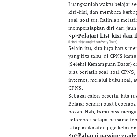
Luangkanlah waktu belajar sec
kisi-kisi, dan membaca berbaga
soal-soal tes. Rajinlah melat
mempersiapkan diri dari jauh
<p>Pelajari kisi-kisi dan 
ilustrasi belajar (unsplash.com/Kenny Eliason)
Selain itu, kita juga harus me
yang kita tahu, di CPNS kamu 
(Seleksi Kemampuan Dasar) d
bisa berlatih soal-soal CPNS,
internet, melalui buku soal, 
CPNS.
Sebagai calon peserta, kita ju
Belajar sendiri buat beberap
bosan. Nah, kamu bisa menga
kelompok belajar bersama te
tatap muka atau juga kelas on
<p>Pahami passing grade