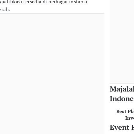
ualifikasi tersedia di berbagai instansi
erah.
Majala
Indone
Best Pl
Inv
Event 