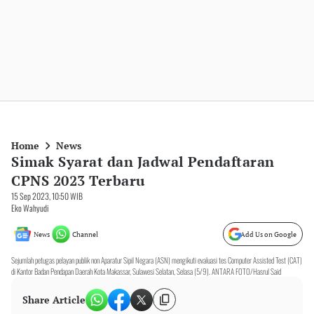
Home
News
Simak Syarat dan Jadwal Pendaftaran
CPNS 2023 Terbaru
15 Sep 2023, 10:50 WIB
Eko Wahyudi
News
Channel
Add Us on Google
Sejumlah petugas pelayan publik non Aparatur Sipil Negara (ASN) mengikuti evaluasi tes Computer Assisted Test (CAT)
di Kantor Badan Pendapan Daerah Kota Makassar, Sulawesi Selatan, Selasa (5/9). ANTARA FOTO/Hasrul Said
Share Article