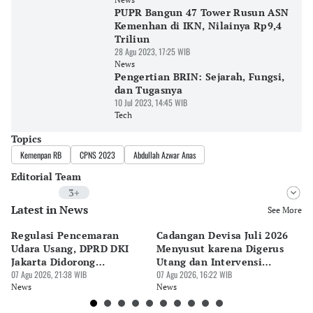
PUPR Bangun 47 Tower Rusun ASN
Kemenhan di IKN, Nilainya Rp9,4
Triliun
28 Agu 2023, 17:25 WIB
News
Pengertian BRIN: Sejarah, Fungsi,
dan Tugasnya
10 Jul 2023, 14:45 WIB
Tech
Topics
Kemenpan RB
CPNS 2023
Abdullah Azwar Anas
Editorial Team
3+
Latest in News
Editor
See More
Bonardo Maulana
Regulasi Pencemaran
Cadangan Devisa Juli 2026
S
Editor
Udara Usang, DPRD DKI
Menyusut karena Digerus
B
Eko Wahyudi
Jakarta Didorong
Utang dan Intervensi
Ta
Prioritaskan Revisi Perda
07 Agu 2026, 21:38 WIB
Rupiah
07 Agu 2026, 16:22 WIB
P
07 
Editor
News
News
Ne
Tubagus Imam Satrio