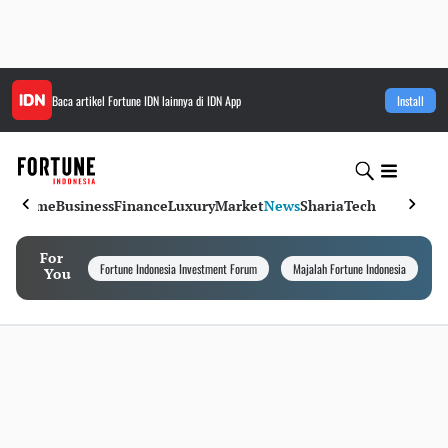
Baca artikel
Fortune IDN
lainnya di IDN App
Install
Home
Business
Finance
Luxury
Market
News
Sharia
Tech
For
Fortune Indonesia Investment Forum
Majalah Fortune Indonesia
I
You