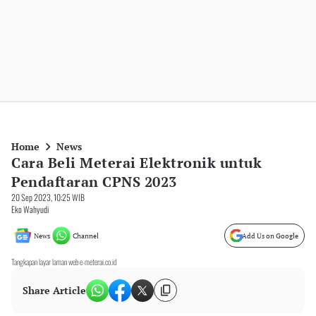
Home
News
Cara Beli Meterai Elektronik untuk
Pendaftaran CPNS 2023
20 Sep 2023, 10:25 WIB
Eko Wahyudi
News
Channel
Add Us on Google
Tangkapan layar laman web e-meterai.co.id
Share Article