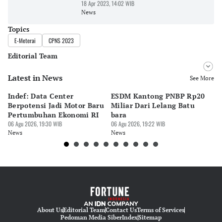
18 Apr 2023, 14:02 WIB
News
Topics
E-Meterai
CPNS 2023
Editorial Team
Latest in News
Editor
See More
Bonardo Maulana
Indef: Data Center
ESDM Kantong PNBP Rp20
Ek
Editor
Berpotensi Jadi Motor Baru
Miliar Dari Lelang Batu
Tu
Eko Wahyudi
Pertumbuhan Ekonomi RI
bara
P
06 Agu 2026, 19:30 WIB
06 Agu 2026, 19:22 WIB
06 
News
News
Ne
About Us
Editorial Team
Contact Us
Terms of Services
Pedoman Media Siber
Index
Sitemap