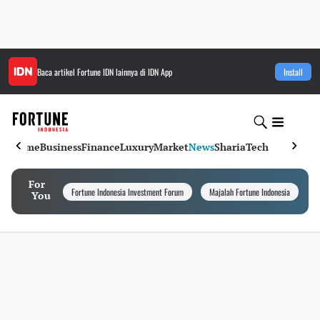
Baca artikel
Fortune IDN
lainnya di IDN App
Install
Home
Business
Finance
Luxury
Market
News
Sharia
Tech
For
Fortune Indonesia Investment Forum
Majalah Fortune Indonesia
I
You