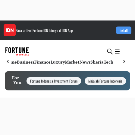
Baca artikel
Fortune IDN
lainnya di IDN App
Install
Home
Business
Finance
Luxury
Market
News
Sharia
Tech
For
Fortune Indonesia Investment Forum
Majalah Fortune Indonesia
I
You