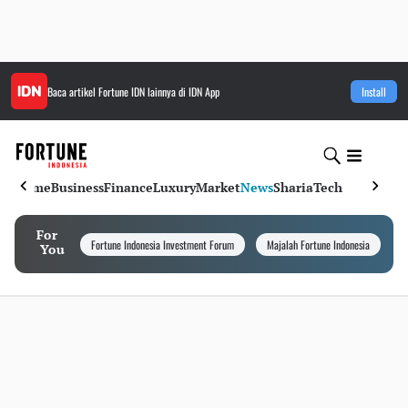
Baca artikel
Fortune IDN
lainnya di IDN App
Install
Home
Business
Finance
Luxury
Market
News
Sharia
Tech
For
Fortune Indonesia Investment Forum
Majalah Fortune Indonesia
I
You