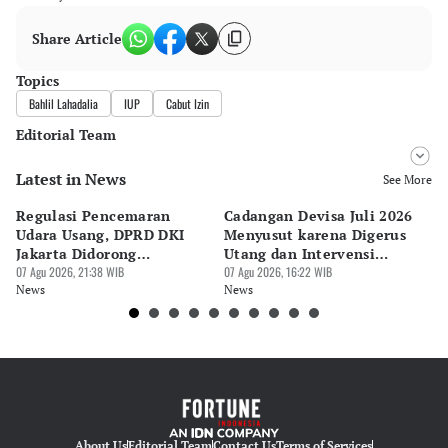
Share Article
Topics
Bahlil Lahadalia
IUP
Cabut Izin
Editorial Team
Latest in News
Editor
See More
Bonardo Maulana
Regulasi Pencemaran
Cadangan Devisa Juli 2026
S
Editor
Udara Usang, DPRD DKI
Menyusut karena Digerus
B
Eko Wahyudi
Jakarta Didorong
Utang dan Intervensi
Ta
Prioritaskan Revisi Perda
07 Agu 2026, 21:38 WIB
Rupiah
07 Agu 2026, 16:22 WIB
P
07 
News
News
Ne
About Us
Editorial Team
Contact Us
Terms of Services