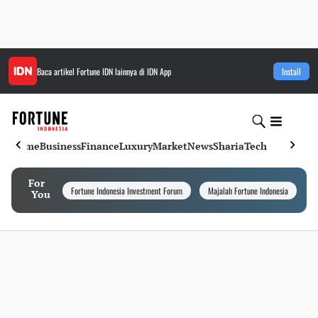
Baca artikel
Fortune IDN
lainnya di IDN App
Install
Home
Business
Finance
Luxury
Market
News
Sharia
Tech
For
Fortune Indonesia Investment Forum
Majalah Fortune Indonesia
I
You