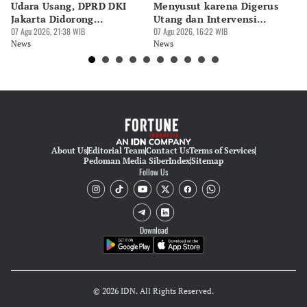
Udara Usang, DPRD DKI
Menyusut karena Digerus
B
Jakarta Didorong
Utang dan Intervensi
Ta
Prioritaskan Revisi Perda
07 Agu 2026, 21:38 WIB
Rupiah
07 Agu 2026, 16:22 WIB
P
07 
News
News
Ne
About Us
Editorial Team
Contact Us
Terms of Services
Pedoman Media Siber
Index
Sitemap
Follow Us
Download
© 2026 IDN. All Rights Reserved.