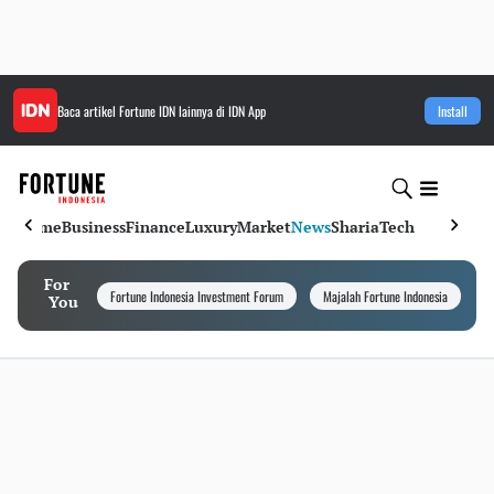
Baca artikel
Fortune IDN
lainnya di IDN App
Install
Home
Business
Finance
Luxury
Market
News
Sharia
Tech
For
Fortune Indonesia Investment Forum
Majalah Fortune Indonesia
I
You