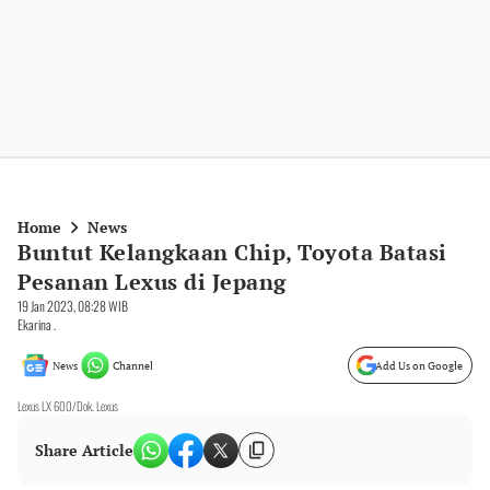
Home
News
Buntut Kelangkaan Chip, Toyota Batasi
Pesanan Lexus di Jepang
19 Jan 2023, 08:28 WIB
Ekarina .
News
Channel
Add Us on Google
Lexus LX 600/Dok. Lexus
Share Article