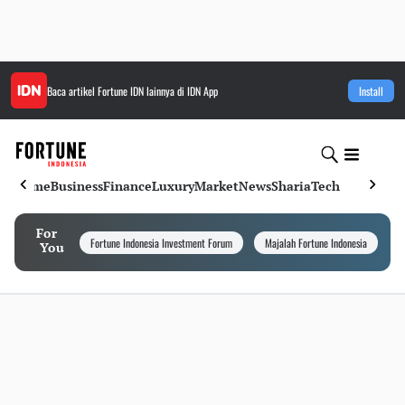
Baca artikel
Fortune IDN
lainnya di IDN App
Install
Home
Business
Finance
Luxury
Market
News
Sharia
Tech
For
Fortune Indonesia Investment Forum
Majalah Fortune Indonesia
I
You