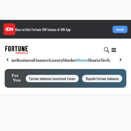
Baca artikel
Fortune IDN
lainnya di IDN App
Install
Home
Business
Finance
Luxury
Market
News
Sharia
Tech
For
Fortune Indonesia Investment Forum
Majalah Fortune Indonesia
I
You