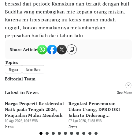
berasal dari periode Kamakura dan terkait dengan kuil
Buddha yang membagikan mie kepada orang miskin.
Karena mi tipis panjang ini keras namun mudah
digigit, konon memakannya melambangkan
perpisahan harfiah dari tahun lalu.
Share Article
Topics
Negara
Tahun Baru
Editorial Team
Latest in News
Editor
See More
Bayu Satito
Harga Properti Residensial
Regulasi Pencemaran
Ca
Editor
Naik pada Tengah 2026,
Udara Usang, DPRD DKI
Me
Ekarina .
Penjualan Mulai Membaik
Jakarta Didorong
Ut
10 Agu 2026, 10:12 WIB
Prioritaskan Revisi Perda
07 Agu 2026, 21:38 WIB
R
07 
News
News
Ne