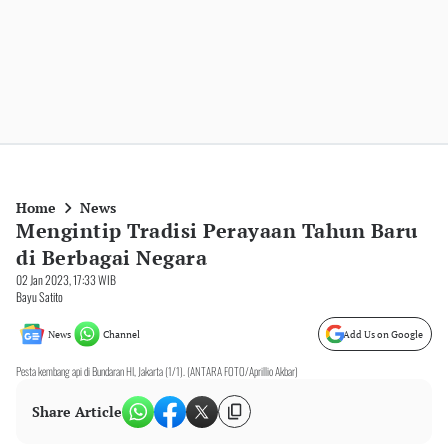
Home
News
Mengintip Tradisi Perayaan Tahun Baru
di Berbagai Negara
02 Jan 2023, 17:33 WIB
Bayu Satito
News
Channel
Add Us on Google
Pesta kembang api di Bundaran HI, Jakarta (1/1). (ANTARA FOTO/Aprillio Akbar)
Share Article