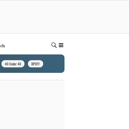
ech
40 Under 40
BPOTY