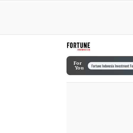
For
Fortune Indonesia Investment F
You