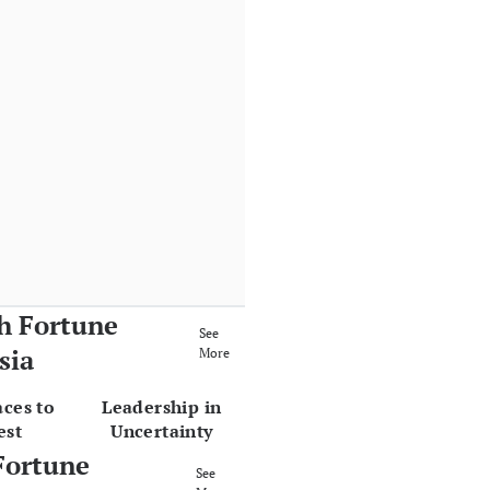
h Fortune
See
sia
More
aces to
Leadership in
est
Uncertainty
Fortune
See