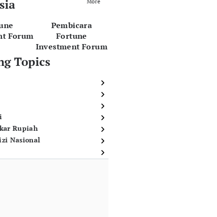
sia
More
tune
Pembicara
nt Forum
Fortune
Investment Forum
ng Topics
i
ukar Rupiah
izi Nasional