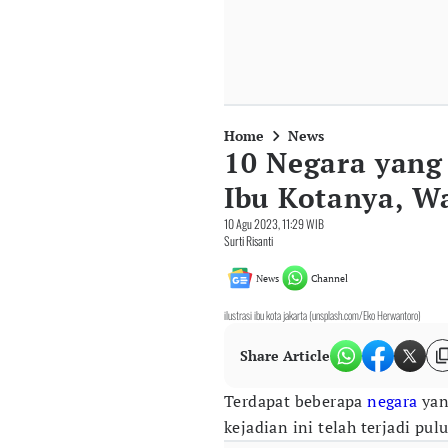
Home
News
10 Negara yan
Ibu Kotanya, W
10 Agu 2023, 11:29 WIB
Surti Risanti
News
Channel
ilustrasi ibu kota jakarta (unsplash.com/Eko Herwantoro)
Share Article
Terdapat beberapa
negara
yan
kejadian ini telah terjadi pu