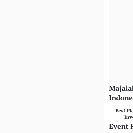
Majala
Indone
Best Pl
Inv
Event 