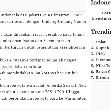
Indone
For
Indonesia dari Jakarta ke Kalimantan Timur
Investme
ksanakan sesuai dengan Undang-Undang Nomor
Trendi
a akan dilakukan secara bertahap pada tahun
pemindahan istana dan 6 kementerian.
1
.
Dolar
ini bertujuan untuk pemerataan kesejahteraan
2
.
Rupiah
3
.
IHSG
kukan, rupanya terdapat sejumlah negara
4
.
Investas
5
.
Nilai T
 perpindahan ibu kota.
6
.
Badan G
nah memindahkan ibu kotanya berikut ini!
7
.
Bitcoin
>
kan ibu kotanya adalah Amerika Serikat. New
 tersebut selama tahun 1785–1790. Hingga
rjadi perpindahan ibu kota baru ke Washington