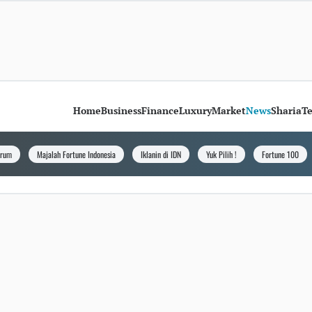
Home
Business
Finance
Luxury
Market
News
Sharia
T
orum
Majalah Fortune Indonesia
Iklanin di IDN
Yuk Pilih !
Fortune 100