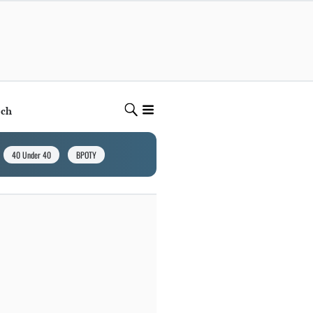
ech
40 Under 40
BPOTY