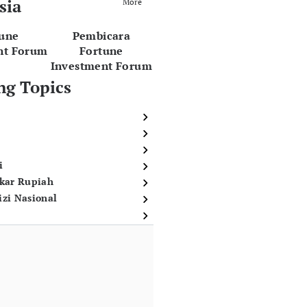
sia
More
tune
Pembicara
nt Forum
Fortune
Investment Forum
ng Topics
i
ukar Rupiah
izi Nasional