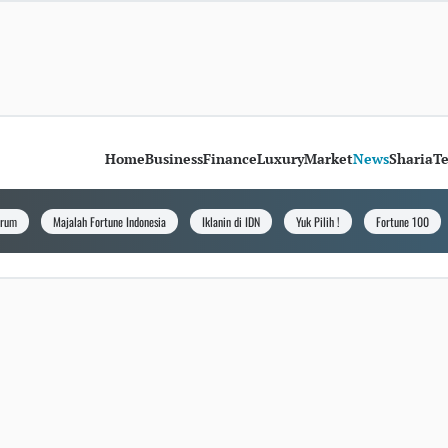
Home
Business
Finance
Luxury
Market
News
Sharia
T
orum
Majalah Fortune Indonesia
Iklanin di IDN
Yuk Pilih !
Fortune 100