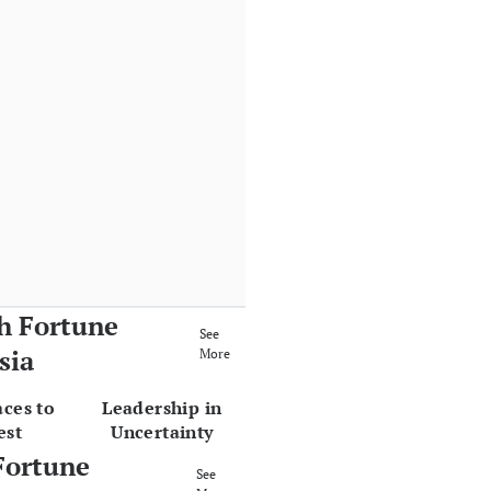
h Fortune
See
sia
More
aces to
Leadership in
est
Uncertainty
Fortune
See