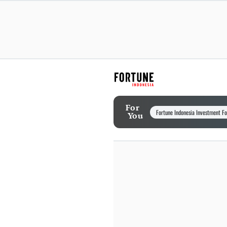
For
Fortune Indonesia Investment F
You