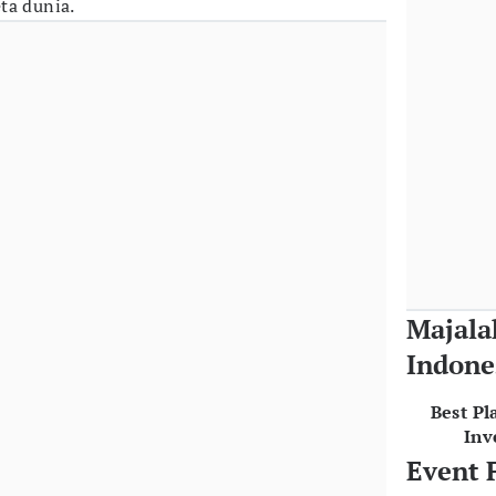
ta dunia.
Majala
Indone
Best Pl
Inv
Event 