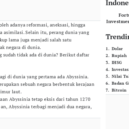
Indone
For
Investme
oleh adanya reformasi, aneksasi, hingga
 asimilasi. Selain itu, perang dunia yang
Trendi
ukup lama juga menjadi salah satu
k negara di dunia.
1
.
Dolar
g sudah tidak ada di dunia? Berikut daftar
2
.
Rupiah
3
.
IHSG
4
.
Investas
agi di dunia yang pertama ada Abyssinia.
5
.
Nilai T
6
.
Badan G
erupakan sebuah negara berbentuk kerajaan
7
.
Bitcoin
timur laut.
aan Abyssinia tetap eksis dari tahun 1270
-an, Abyssinia terbagi menjadi dua negara,