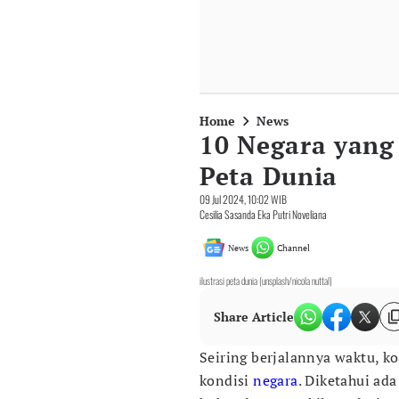
Home
News
10 Negara yang
Peta Dunia
09 Jul 2024, 10:02 WIB
Cesilia Sasanda Eka Putri Noveliana
News
Channel
ilustrasi peta dunia (unsplash/nicola nuttal)
Share Article
Seiring berjalannya waktu, k
kondisi
negara
. Diketahui ad